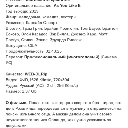
Оригинальное название:
As You Like It
Год выхода: 2019
Жанр: мелодрама, комедия, вестерн
Режиссер: Карлайл Стюарт
В ролях: Грэм Грин, Брайан Франклин, Том Бауэр, Брэнтон
Боксер, Элой Касадос, Зэк Вилла, Джозеф Харо, Мэтт
Паскуа, Стивен Эллис, Эдуардо Риосеко
Выпущено: США
Продолжительность: 01:43:25
Перевод:
Профессиональный (многоголосый)
|Синема
УС|
Качество:
WEB-DLRip
Видео: XviD,1626 Кбит/с, 720x304
Аудио: Русский (AC3, 2 ch, 256 Кбит/с)
Размер: 1.37 Gb
О фильме:
После того, как герцога сверг его брат-тиран, его
дочь Розалинда переодевается в мужчину и отправляется на
поиски изгнанного отца. А между делом она учит своего
неуклюжевого жениха Орландо, как нужно ухаживать за
девушками.