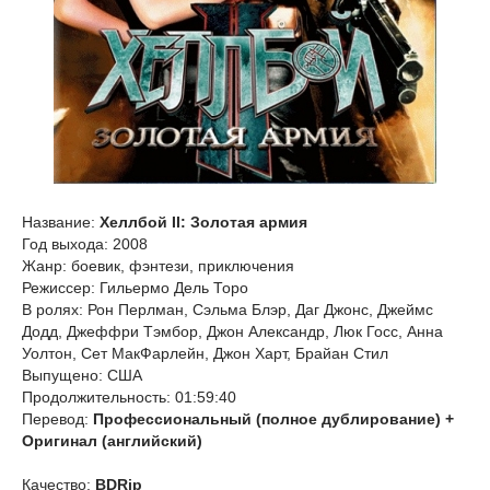
Название:
Хеллбой II: Золотая армия
Год выхода: 2008
Жанр: боевик, фэнтези, приключения
Режиссер: Гильермо Дель Торо
В ролях: Рон Перлман, Сэльма Блэр, Даг Джонс, Джеймс
Додд, Джеффри Тэмбор, Джон Александр, Люк Госс, Анна
Уолтон, Сет МакФарлейн, Джон Харт, Брайан Стил
Выпущено: США
Продолжительность: 01:59:40
Перевод:
Профессиональный (полное дублирование) +
Оригинал (английский)
Качество:
BDRip