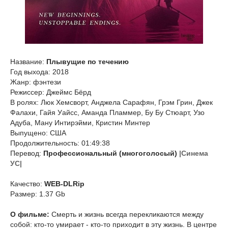
Название:
Плывущие по течению
Год выхода: 2018
Жанр: фэнтези
Режиссер: Джеймс Бёрд
В ролях: Люк Хемсворт, Анджела Сарафян, Грэм Грин, Джек
Фалахи, Гайя Уайсс, Аманда Пламмер, Бу Бу Стюарт, Узо
Адуба, Ману Интирэйми, Кристин Минтер
Выпущено: США
Продолжительность: 01:49:38
Перевод:
Профессиональный (многоголосый)
|Синема
УС|
Качество:
WEB-DLRip
Размер: 1.37 Gb
О фильме:
Смерть и жизнь всегда перекликаются между
собой: кто-то умирает - кто-то приходит в эту жизнь. В центре