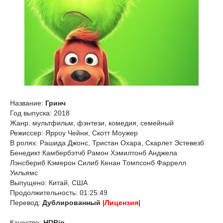
Название:
Гринч
Год выпуска: 2018
Жанр: мультфильм, фэнтези, комедия, семейный
Режиссер: Ярроу Чейни, Скотт Моужер
В ролях: Рашида Джонс, Тристан Охара, Скарлет Эстевезб
Бенедикт Камбербэтчб Рамон Хэмилтонб Анджела
Лэнсбериб Кэмерон Силиб Кенан Томпсонб Фаррелл
Уильямс
Выпущено: Китай, США
Продолжительность: 01:25:49
Перевод:
Дублированный
|Лицензия|
Качество:
HDRip