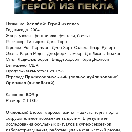
Название:
Хеллбой: Герой из пекла
Год выхода: 2004
Жанр: ужасы, фантастика, фэнтези, боевик
Режиссер: Гильермо Дель Торо
В ролях: Рон Перлман, Джон Харт, Сэльма Блэр, Руперт
Эванс, Карел Роден, Джеффри Тэмбор, Даг Джонс, Брайан
Стил, Ладислав Беран, Бидди Ходсон, Кори Джонсон
Выпущено: США
Продолжительность: 02:01:58
Перевод:
Профессиональный (полное дублирование) +
Оригинал (английский)
Качество:
BDRip
Размер: 2.18 Gb
О фильме:
Вторая мировая война. Нацисты терпят одно
сокрушительное поражение за другим. В результате
исследования оккультных ритуалов в супер-секретной
лаборатории ученым, работающим на фашистский режим,