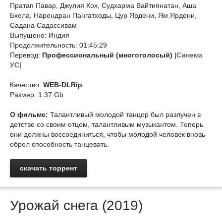
Пратап Павар, Джулия Кох, Судхарма Вайтиянатан, Аша
Бхола, Нарендран Пангатходы, Цур Ярдени, Ям Ярдени,
Садана Садассивам
Выпущено: Индия
Продолжительность: 01:45:29
Перевод:
Профессиональный (многоголосый)
|Синема
УС|
Качество:
WEB-DLRip
Размер: 1.37 Gb
О фильме:
Талантливый молодой танцор был разлучен в
детстве со своим отцом, талантливым музыкантом. Теперь
они должны воссоединиться, чтобы молодой человек вновь
обрел способность танцевать.
скачать торрент
Урожай снега (2019)