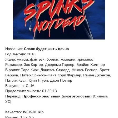
Название:
Спанк будет жить вечно
Год выхода: 2018
Жанр: ужасы, фэнтези, боевик, комедия, криминал
Режиссер: Зак Картер, Джереми Гарнер, Брайан Хилтнер
В ролях: Тара Кирк, Даниэль Стюард, Николь Реснер, Бретт
Баррон, Питер Эриксон-Найт, Кори Фармер, Райан Джонсон,
Патрик Кван, Куин Нгуен, Джон Поттер
Выпущено: США
Продолжительность: 01:39:13
Перевод:
Профессиональный (многоголосый)
|Синема
УС|
Качество:
WEB-DLRip
Размер: 1.37 Gb