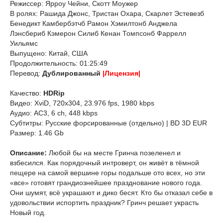
Режиссер: Ярроу Чейни, Скотт Моужер
В ролях: Рашида Джонс, Тристан Охара, Скарлет Эстевезб
Бенедикт Камбербэтчб Рамон Хэмилтонб Анджела
Лэнсбериб Кэмерон Силиб Кенан Томпсонб Фаррелл
Уильямс
Выпущено: Китай, США
Продолжительность: 01:25:49
Перевод:
Дублированный
|Лицензия|
Качество:
HDRip
Видео: XviD, 720x304, 23.976 fps, 1980 kbps
Аудио: AC3, 6 ch, 448 kbps
Субтитры: Русские форсированные (отдельно) | BD 3D EUR
Размер: 1.46 Gb
Описание:
Любой бы на месте Гринча позеленел и
взбесился. Как порядочный интроверт, он живёт в тёмной
пещере на самой вершине горы подальше ото всех, но эти
«все» готовят грандиознейшее празднование нового года.
Они шумят, всё украшают и дико бесят. Кто бы отказал себе в
удовольствии испортить праздник? Гринч решает украсть
Новый год.