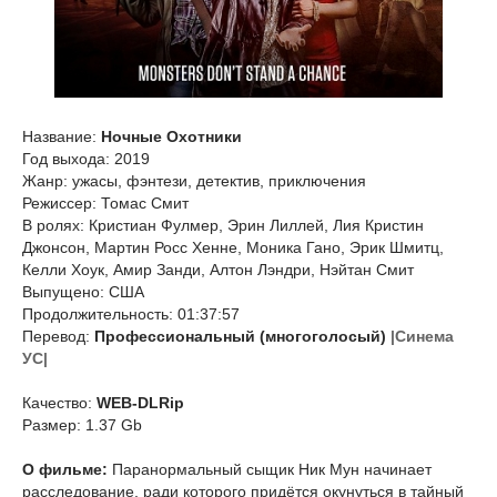
Название:
Ночные Охотники
Год выхода: 2019
Жанр: ужасы, фэнтези, детектив, приключения
Режиссер: Томас Смит
В ролях: Кристиан Фулмер, Эрин Лиллей, Лия Кристин
Джонсон, Мартин Росс Хенне, Моника Гано, Эрик Шмитц,
Келли Хоук, Амир Занди, Алтон Лэндри, Нэйтан Смит
Выпущено: США
Продолжительность: 01:37:57
Перевод:
Профессиональный (многоголосый)
|Синема
УС|
Качество:
WEB-DLRip
Размер: 1.37 Gb
О фильме:
Паранормальный сыщик Ник Мун начинает
расследование, ради которого придётся окунуться в тайный