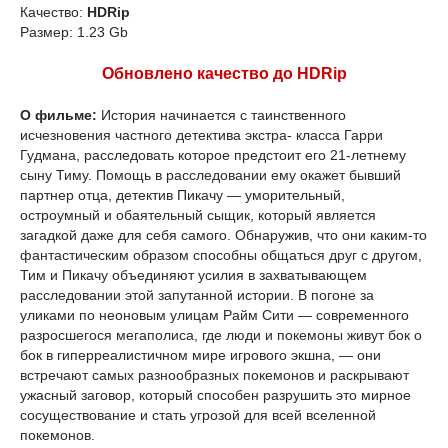
Качество:
HDRip
Размер: 1.23 Gb
Обновлено качество до HDRip
О фильме:
История начинается с таинственного
исчезновения частного детектива экстра- класса Гарри
Гудмана, расследовать которое предстоит его 21-летнему
сыну Тиму. Помощь в расследовании ему окажет бывший
партнер отца, детектив Пикачу — уморительный,
остроумный и обаятельный сыщик, который является
загадкой даже для себя самого. Обнаружив, что они каким-то
фантастическим образом способны общаться друг с другом,
Тим и Пикачу объединяют усилия в захватывающем
расследовании этой запутанной истории. В погоне за
уликами по неоновым улицам Райм Сити — современного
разросшегося мегаполиса, где люди и покемоны живут бок о
бок в гиперреалистичном мире игрового экшна, — они
встречают самых разнообразных покемонов и раскрывают
ужасный заговор, который способен разрушить это мирное
сосуществование и стать угрозой для всей вселенной
покемонов.