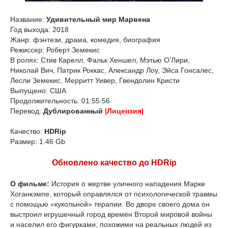
Название:
Удивительный мир Марвена
Год выхода: 2018
Жанр: фэнтези, драма, комедия, биография
Режиссер: Роберт Земекис
В ролях: Стив Карелл, Фальк Хеншел, Мэтью О’Лири,
Николай Вич, Патрик Роккас, Александр Лоу, Эйса Гонсалес,
Лесли Земекис, Мерритт Уивер, Гвендолин Кристи
Выпущено: США
Продолжительность: 01:55:56
Перевод:
Дублированный
|Лицензия|
Качество:
HDRip
Размер: 1.46 Gb
Обновлено качество до HDRip
О фильме:
История о жертве уличного нападения Марке
Хоганкэмпе, который оправлялся от психологической травмы
с помощью «кукольной» терапии. Во дворе своего дома он
выстроил игрушечный город времён Второй мировой войны
и населил его фигурками, похожими на реальных людей из