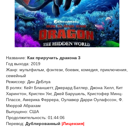
Название:
Как приручить дракона 3
Год выхода: 2019
Жанр: мультфильм, фэнтези, боевик, комедия, приключения,
семейный
Режиссер: Дин ДеБлуа
В ролях: Кейт Бланшетт, Джерард Батлер, Джона Хилл, Кит
Харингтон, Кристен Уиг, Джей Барушель, Кристофер Минц-
Плассе, Америка Феррера, Оулавюр Дарри Оулафссон, Ф.
Мюррэй Абрахам
Выпущено: США
Продолжительность: 01:44:06
Перевод:
Дублированный
|Лицензия|