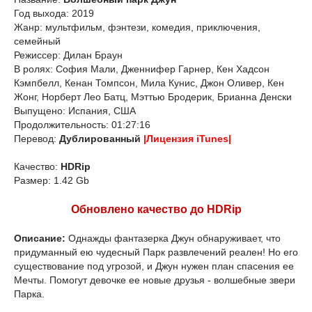
Год выхода: 2019
Жанр: мультфильм, фэнтези, комедия, приключения,
семейный
Режиссер: Дилан Браун
В ролях: София Мали, Дженнифер Гарнер, Кен Хадсон
Кэмпбелл, Кенан Томпсон, Мила Кунис, Джон Оливер, Кен
Жонг, Норберт Лео Батц, Мэттью Бродерик, Брианна Денски
Выпущено: Испания, США
Продолжительность: 01:27:16
Перевод:
Дублированный
|Лицензия iTunes|
Качество:
HDRip
Размер: 1.42 Gb
Обновлено качество до HDRip
Описание:
Однажды фантазерка Джун обнаруживает, что
придуманный ею чудесный Парк развлечений реален! Но его
существование под угрозой, и Джун нужен план спасения ее
Мечты. Помогут девочке ее новые друзья - волшебные звери
Парка.