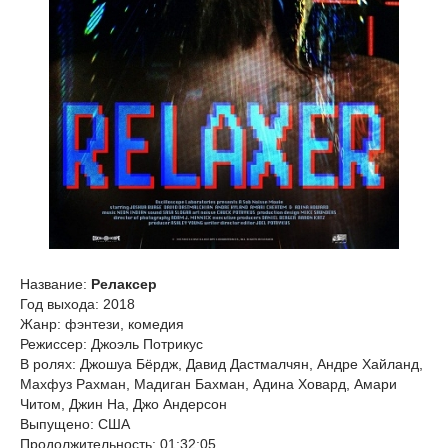
Название:
Релаксер
Год выхода: 2018
Жанр: фэнтези, комедия
Режиссер: Джоэль Потрикус
В ролях: Джошуа Бёрдж, Давид Дастмалчян, Андре Хайланд,
Махфуз Рахман, Мадиган Бахман, Адина Ховард, Амари
Читом, Джин На, Джо Андерсон
Выпущено: США
Продолжительность: 01:32:05