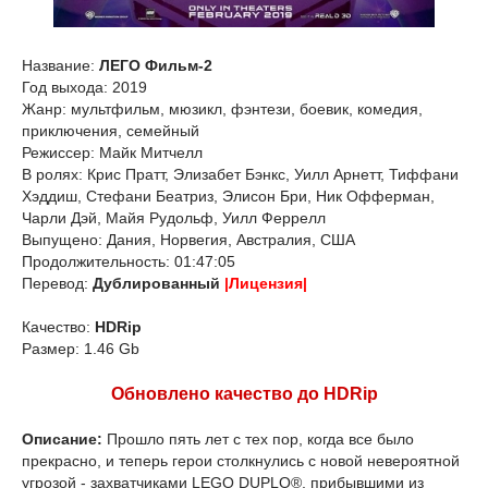
Название:
ЛЕГО Фильм-2
Год выхода: 2019
Жанр: мультфильм, мюзикл, фэнтези, боевик, комедия,
приключения, семейный
Режиссер: Майк Митчелл
В ролях: Крис Пратт, Элизабет Бэнкс, Уилл Арнетт, Тиффани
Хэддиш, Стефани Беатриз, Элисон Бри, Ник Офферман,
Чарли Дэй, Майя Рудольф, Уилл Феррелл
Выпущено: Дания, Норвегия, Австралия, США
Продолжительность: 01:47:05
Перевод:
Дублированный
|Лицензия|
Качество:
HDRip
Размер: 1.46 Gb
Обновлено качество до HDRip
Описание:
Прошло пять лет с тех пор, когда все было
прекрасно, и теперь герои столкнулись с новой невероятной
угрозой - захватчиками LEGO DUPLO®, прибывшими из