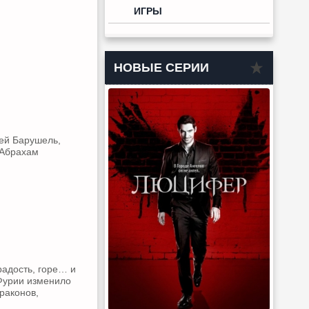
ИГРЫ
НОВЫЕ СЕРИИ
жей Барушель,
 Абрахам
радость, горе… и
 Фурии изменило
раконов,