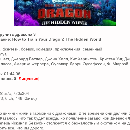
ручить дракона 3
вание:
How to Train Your Dragon: The Hidden World
 фэнтези, боевик, комедия, приключения, семейный
Блуа
ншетт, Джерард Батлер, Джона Хилл, Кит Харингтон, Кристен Уиг, Д
лассе, Америка Феррера, Оулавюр Дарри Оулафссон, Ф. Мюррэй
: 01:44:06
ованный
|Лицензия|
Кбит/с, 720x304
3, 6 ch, 448 Кбит/с)
о викинги жили в гармонии с драконами. В те времена они делили 
Казалось, что так будет всегда, но появление загадочной Дневной
еперь Иккинг и Беззубик столкнутся с безжалостным охотником на д
ть все, что им дорого.