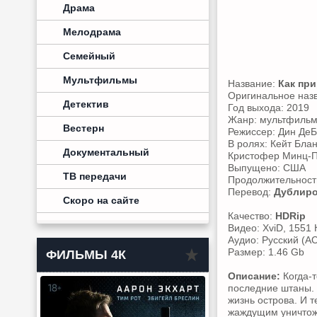
Драма
Мелодрама
Семейный
Мультфильмы
Название:
Как при
Оригинальное наз
Детектив
Год выхода: 2019
Жанр: мультфильм,
Вестерн
Режиссер: Дин Де
В ролях: Кейт Бла
Документальный
Кристофер Минц-П
Выпущено: США
ТВ передачи
Продолжительность
Перевод:
Дублир
Скоро на сайте
Качество:
HDRip
Видео: XviD, 1551 
Аудио: Русский (AC
Размер: 1.46 Gb
ФИЛЬМЫ 4К
Описание:
Когда-т
последние штаны. 
жизнь острова. И т
жаждущим уничтожи