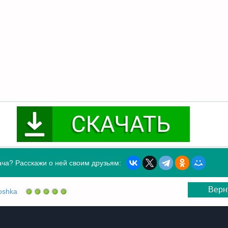
ча? Расскажи о ней своим друзьям:
Верн
oshka