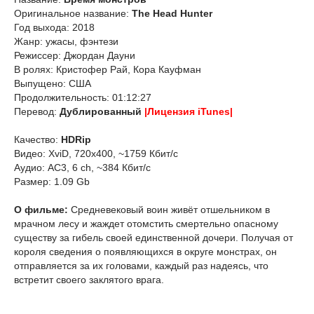
Оригинальное название:
The Head Hunter
Год выхода: 2018
Жанр: ужасы, фэнтези
Режиссер: Джордан Дауни
В ролях: Кристофер Рай, Кора Кауфман
Выпущено: США
Продолжительность: 01:12:27
Перевод:
Дублированный
|Лицензия iTunes|
Качество:
HDRip
Видео: XviD, 720x400, ~1759 Кбит/с
Аудио: AC3, 6 ch, ~384 Кбит/с
Размер: 1.09 Gb
О фильме:
Средневековый воин живёт отшельником в
мрачном лесу и жаждет отомстить смертельно опасному
существу за гибель своей единственной дочери. Получая от
короля сведения о появляющихся в округе монстрах, он
отправляется за их головами, каждый раз надеясь, что
встретит своего заклятого врага.