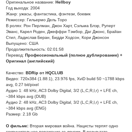
Оригинальное название:
Hellboy
Год выхода: 2004
Жанр: ужасы, фантастика, фэнтези, боевик
Режиссер: Гильермо Дель Торо
В ролях: Рон Перлман, Джон Харт, Сэльма Блэр, Руперт
Эванс, Карел Роден, Джеффри Тэмбор, Даг Джонс, Брайан
Стил, Ладислав Беран, Бидди Ходсон, Кори Джонсон
Выпущено: США
Продолжительность: 02:01:58
Перевод:
Профессиональный (полное дублирование) +
Оригинал (английский)
Качество:
BDRip от HQCLUB
Видео: 720x384 (1.88:1), 23.976 fps, XviD build 50 ~1788 kbps
avg, 0.27 bit/pixel
Аудио 1: 48 kHz, AC3 Dolby Digital, 3/2 (L,C,R,l,r) + LFE ch,
~384 kbps avg (DUB)
Аудио 2: 48 kHz, AC3 Dolby Digital, 3/2 (L,C,R,l,r) + LFE ch,
~384 kbps avg (ENG)
Размер: 2.18 Gb
О фильме:
Вторая мировая война. Нацисты терпят одно
сокрушительное поражение за другим. В результате