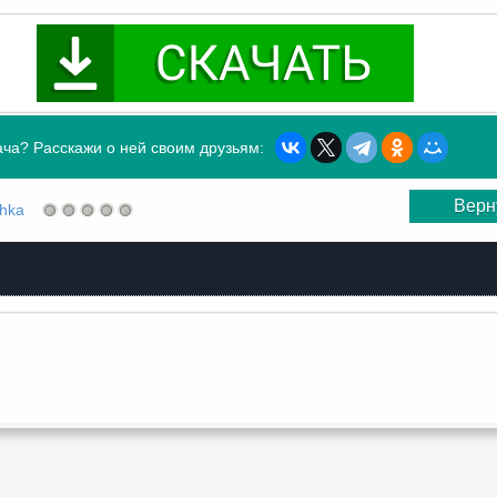
ча? Расскажи о ней своим друзьям:
Верн
shka