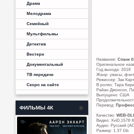
Драма
Мелодрама
Семейный
Мультфильмы
Детектив
Вестерн
Название:
Спанк б
Документальный
Оригинальное наз
Год выхода: 2018
ТВ передачи
Жанр: ужасы, фэнт
Режиссер: Зак Кар
Скоро на сайте
В ролях: Тара Кир
Райан Джонсон, Па
Выпущено: США
Продолжительность
Перевод:
Професс
ФИЛЬМЫ 4К
Качество:
WEB-DL
Видео: XviD,1578 К
Аудио: Русский (AC
Размер: 1.37 Gb