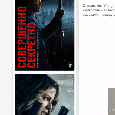
О фильме:
Улицы 
жидкостями естест
расскажут правду о