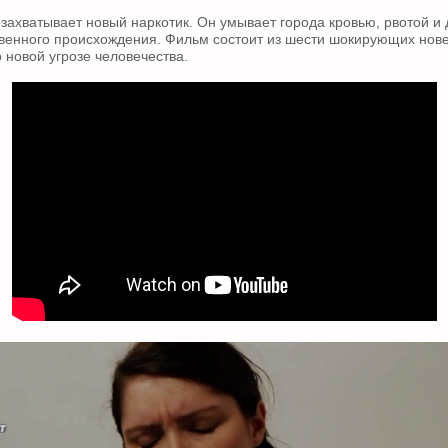
захватывает новый наркотик. Он умывает города кровью, рвотой и
венного происхождения. Фильм состоит из шести шокирующих нове
 новой угрозе человечества.