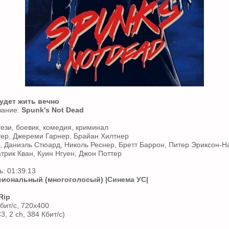
удет жить вечно
вание:
Spunk's Not Dead
ези, боевик, комедия, криминал
тер, Джереми Гарнер, Брайан Хилтнер
к, Даниэль Стюард, Николь Реснер, Бретт Баррон, Питер Эриксон-Н
трик Кван, Куин Нгуен, Джон Поттер
: 01:39:13
иональный (многоголосый)
|Синема УС|
Rip
бит/с, 720x400
3, 2 ch, 384 Кбит/с)