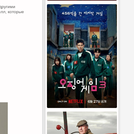
 другими
лл, которые