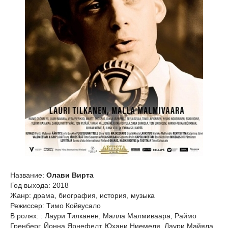
Название:
Олави Вирта
Год выхода: 2018
Жанр: драма, биография, история, музыка
Режиссер: Тимо Койвусало
В ролях: : Лаури Тилканен, Малла Малмиваара, Раймо
Гренберг, Йонна Ярнефелт, Юхани Ниемеля, Лаури Майяла,