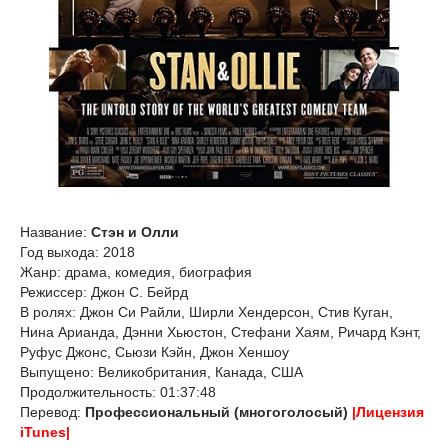
Название:
Стэн и Олли
Год выхода: 2018
Жанр: драма, комедия, биография
Режиссер: Джон С. Бейрд
В ролях: Джон Си Райли, Ширли Хендерсон, Стив Куган,
Нина Арианда, Дэнни Хьюстон, Стефани Хаям, Ричард Кэнт,
Руфус Джонс, Сьюзи Кэйн, Джон Хеншоу
Выпущено: Великобритания, Канада, США
Продолжительность: 01:37:48
Перевод:
Профессиональный (многоголосый)
|Лицензия
iTunes|