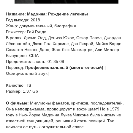
Название:
Мадонна: Рождение легенды
Год выхода: 2018
Жанр: документальный, биография
Режиссер: Гай Гуидо
В ролях: Джэми Олд, Дениза Юхос, Оскар Павел, Джордан
Лёвенштайн, Джон Пол Харкинс, Дэн Гилрой, Майкл Варде,
Саманта Николь Данн, Жан-Люк Макмартри, Али Миллер
Выпущено: США
Продолжительность: 01:35:09
Перевод:
Профессиональный (многоголосый)
|
Официальный звук|
Качество:
TS
Размер: 1.37 Gb
О фильме:
Миллионы фанатов, критиков, последователей.
Она неподражаема, провоцирует и восхищает! Но в 1979
году в Нью-Йорке Мадонна Луиза Чикконе была никому не
известной танцовщицей, решившей стать певицей. Так
начался ее путь к оглушительной славе.