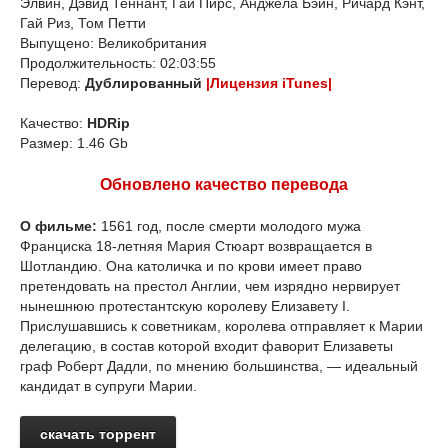
Элвин, Дэвид Теннант, Гай Пирс, Анджела Бэйн, Ричард Кэнт,
Гай Риз, Том Петти
Выпущено: Великобритания
Продолжительность: 02:03:55
Перевод:
Дублированный
|Лицензия iTunes|
Качество:
HDRip
Размер: 1.46 Gb
Обновлено качество перевода
О фильме:
1561 год, после смерти молодого мужа
Франциска 18-летняя Мария Стюарт возвращается в
Шотландию. Она католичка и по крови имеет право
претендовать на престол Англии, чем изрядно нервирует
нынешнюю протестантскую королеву Елизавету I.
Прислушавшись к советникам, королева отправляет к Марии
делегацию, в состав которой входит фаворит Елизаветы
граф Роберт Дадли, по мнению большинства, — идеальный
кандидат в супруги Марии.
скачать торрент