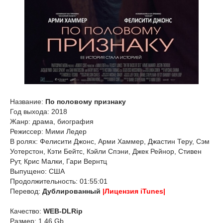
Название:
По половому признаку
Год выхода: 2018
Жанр: драма, биография
Режиссер: Мими Ледер
В ролях: Фелисити Джонс, Арми Хаммер, Джастин Теру, Сэм
Уотерстон, Кэти Бейтс, Кэйли Спэни, Джек Рейнор, Стивен
Рут, Крис Малки, Гари Вернтц
Выпущено: США
Продолжительность: 01:55:01
Перевод:
Дублированный
|Лицензия iTunes|
Качество:
WEB-DLRip
Размер: 1.46 Gb