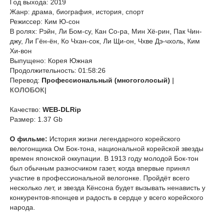
Год выхода: 2019
Жанр: драма, биография, история, спорт
Режиссер: Ким Ю-сон
В ролях: Рэйн, Ли Бом-су, Кан Со-ра, Мин Хё-рин, Пак Чин-
джу, Ли Гён-ён, Ко Чхан-сок, Ли Щи-он, Чхве Дэ-чхоль, Ким
Хи-вон
Выпущено: Корея Южная
Продолжительность: 01:58:26
Перевод:
Профессиональный (многоголосый)
|
КОЛОБОК|
Качество:
WEB-DLRip
Размер: 1.37 Gb
О фильме:
История жизни легендарного корейского
велогонщика Ом Бок-тона, национальной корейской звезды
времен японской оккупации. В 1913 году молодой Бок-тон
был обычным разносчиком газет, когда впервые принял
участие в профессиональной велогонке. Пройдёт всего
несколько лет, и звезда Кёнсона будет вызывать ненависть у
конкурентов-японцев и радость в сердце у всего корейского
народа.