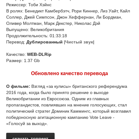
Режиссер: Тоби Хэйнс
В ролях: Бенедикт Камбербэтч, Рори Киннер, Лиз Уайт, Кайл
Соллер, Джей Симпсон, Джон Хеффернан, Ли Бордман,
Оливер Молтман, Марк Декстер, Николас Дэй
Выпущено: Великобритания
Продолжительность: 01:33:18
Перевод:
Дублированный
|Чистый звук|
Качество:
WEB-DLRip
Размер: 1.37 Gb
Обновлено качество перевода
О фильме:
Взгляд «за кулисы» британского референдума
2016 года, когда было принято решение о выходе
Великобритании из Евросоюза. Одним из главных
пропагандистов, повлиявших на мнение голосующих, стал
политический стратег Доминик Каммингс, который возглавил
победоносную агитационную кампанию Vote Leave -
«Голосуй за выход».
скачать торрент