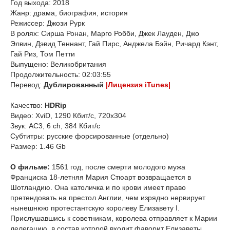
Год выхода: 2018
Жанр: драма, биография, история
Режиссер: Джози Рурк
В ролях: Сирша Ронан, Марго Робби, Джек Лауден, Джо
Элвин, Дэвид Теннант, Гай Пирс, Анджела Бэйн, Ричард Кэнт,
Гай Риз, Том Петти
Выпущено: Великобритания
Продолжительность: 02:03:55
Перевод:
Дублированный
|Лицензия iTunes|
Качество:
HDRip
Видео: XviD, 1290 Кбит/с, 720x304
Звук: AC3, 6 ch, 384 Кбит/с
Субтитры: русские форсированные (отдельно)
Размер: 1.46 Gb
О фильме:
1561 год, после смерти молодого мужа
Франциска 18-летняя Мария Стюарт возвращается в
Шотландию. Она католичка и по крови имеет право
претендовать на престол Англии, чем изрядно нервирует
нынешнюю протестантскую королеву Елизавету I.
Прислушавшись к советникам, королева отправляет к Марии
делегацию, в состав которой входит фаворит Елизаветы