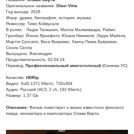
Оригинальное название:
Olavi Virta
Год выхода: 2018
Жанр: драма, биография, история, музыка
Режиссер: Тимо Койвусало
В ролях: : Лаури Тилканен, Малла Малмиваара, Раймо
Гренберг, Йонна Ярнефелт, Юхани Ниемеля, Лаури Майяла,
Мартти Суосало, Веса Вьерикко, Ханну-Пекка Бьёркман,
Сеэла Селла
Выпущено: Финляндия
Продолжительность: 02:04:24
Перевод:
Профессиональный многоголосый
|Синема УС|
Качество:
HDRip
Видео: XviD,1371 Кбит/с, 720x304
Аудио: Русский (AC3, 2 ch, 192 Кбит/с)
Размер: 1.37 Gb
Описание:
Фильм повествует о жизни известного финского
певца, киноактера и композитора Олави Вирта.