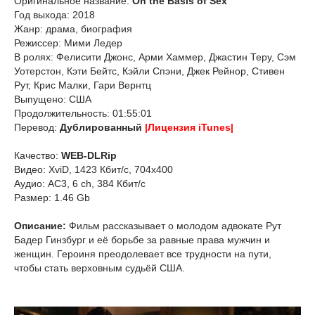
Оригинальное название:
On the Basis of Sex
Год выхода: 2018
Жанр: драма, биография
Режиссер: Мими Ледер
В ролях: Фелисити Джонс, Арми Хаммер, Джастин Теру, Сэм
Уотерстон, Кэти Бейтс, Кэйли Спэни, Джек Рейнор, Стивен
Рут, Крис Малки, Гари Вернтц
Выпущено: США
Продолжительность: 01:55:01
Перевод:
Дублированный
|Лицензия iTunes|
Качество:
WEB-DLRip
Видео: XviD, 1423 Кбит/с, 704x400
Аудио: AC3, 6 ch, 384 Кбит/с
Размер: 1.46 Gb
Описание:
Фильм рассказывает о молодом адвокате Рут
Бадер Гинзбург и её борьбе за равные права мужчин и
женщин. Героиня преодолевает все трудности на пути,
чтобы стать верховным судьёй США.