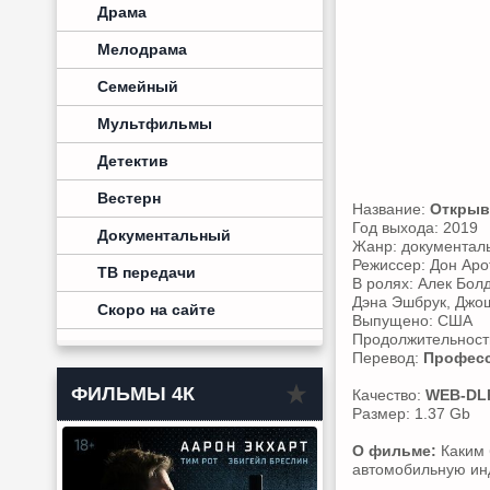
Драма
Мелодрама
Семейный
Мультфильмы
Детектив
Вестерн
Название:
Открыв
Год выхода: 2019
Документальный
Жанр: документал
Режиссер: Дон Аро
ТВ передачи
В ролях: Алек Бол
Дэна Эшбрук, Джош
Скоро на сайте
Выпущено: США
Продолжительность
Перевод:
Професс
ФИЛЬМЫ 4К
Качество:
WEB-DL
Размер: 1.37 Gb
О фильме:
Каким 
автомобильную инд