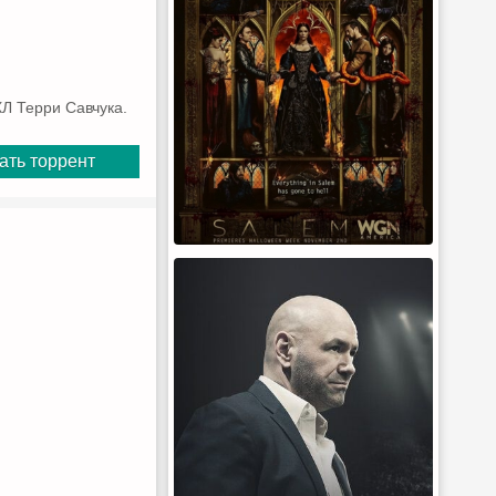
Л Терри Савчука.
ать торрент