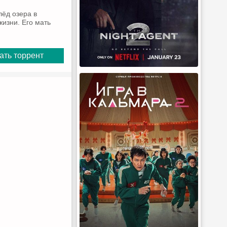
лёд озера в
жизни. Его мать
ать торрент