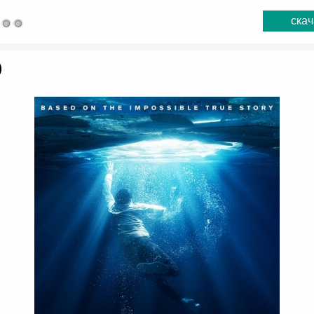
скач
)