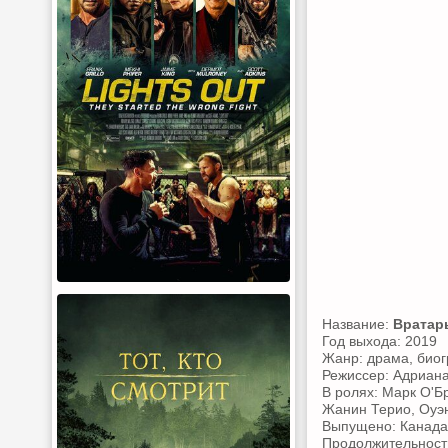
Название:
Вратар
Год выхода: 2019
Жанр: драма, биог
Режиссер: Адриана
В ролях: Марк О'Б
Жанин Терио, Оуэн
Выпущено: Канада
Продолжительность