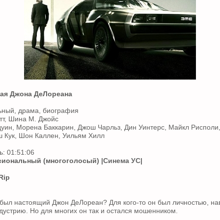
ая Джона ДеЛореана
ьный, драма, биография
тт, Шина М. Джойс
дуин, Морена Баккарин, Джош Чарльз, Дин Уинтерс, Майкл Рисполи
 Кук, Шон Каллен, Уильям Хилл
: 01:51:06
иональный (многоголосый)
|Синема УС|
Rip
был настоящий Джон ДеЛореан? Для кого-то он был личностью, на
устрию. Но для многих он так и остался мошенником.