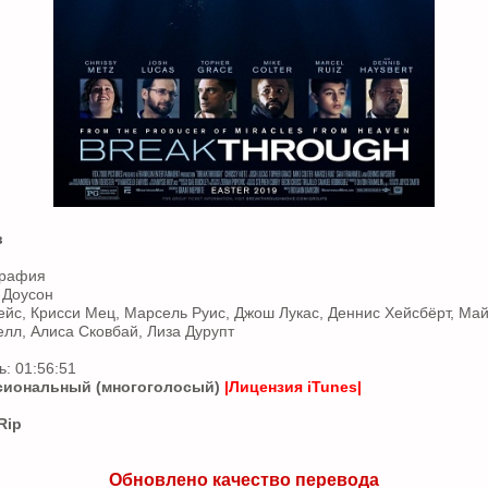
в
графия
 Доусон
ейс, Крисси Мец, Марсель Руис, Джош Лукас, Деннис Хейсбёрт, Май
лл, Алиса Сковбай, Лиза Дурупт
: 01:56:51
иональный (многоголосый)
|Лицензия iTunes|
Rip
Обновлено качество перевода