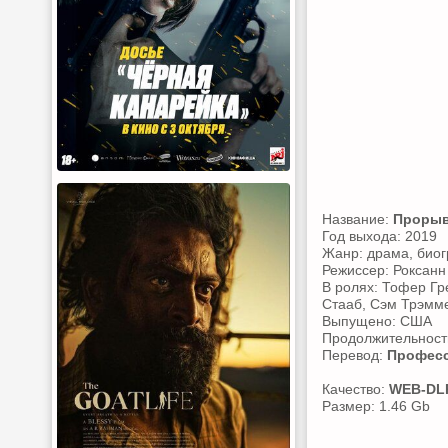
Название:
Проры
Год выхода: 2019
Жанр: драма, био
Режиссер: Роксанн
В ролях: Тофер Гр
Стааб, Сэм Трэмме
Выпущено: США
Продолжительность
Перевод:
Професс
Качество:
WEB-DL
Размер: 1.46 Gb