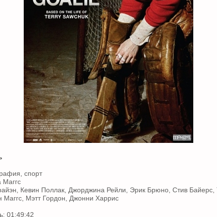
ь
рафия, спорт
 Маггс
райэн, Кевин Поллак, Джорджина Рейли, Эрик Брюно, Стив Байерс, 
 Маггс, Мэтт Гордон, Джонни Харрис
: 01:49:42