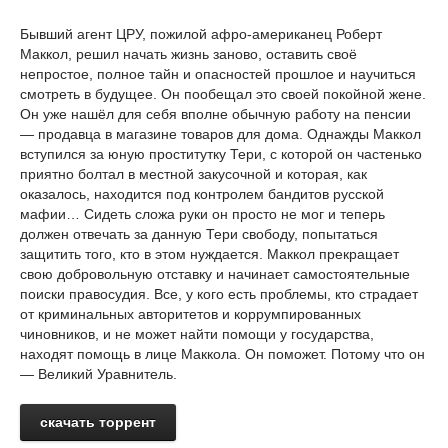
Бывший агент ЦРУ, пожилой афро-американец Роберт
Маккол, решил начать жизнь заново, оставить своё
непростое, полное тайн и опасностей прошлое и научиться
смотреть в будущее. Он пообещал это своей покойной жене.
Он уже нашёл для себя вполне обычную работу на пенсии
— продавца в магазине товаров для дома. Однажды Маккол
вступился за юную проститутку Тери, с которой он частенько
приятно болтал в местной закусочной и которая, как
оказалось, находится под контролем бандитов русской
мафии… Сидеть сложа руки он просто не мог и теперь
должен отвечать за данную Тери свободу, попытаться
защитить того, кто в этом нуждается. Маккол прекращает
свою добровольную отставку и начинает самостоятельные
поиски правосудия. Все, у кого есть проблемы, кто страдает
от криминальных авторитетов и коррумпированных
чиновников, и не может найти помощи у государства,
находят помощь в лице Маккола. Он поможет. Потому что он
— Великий Уравнитель.
скачать торрент