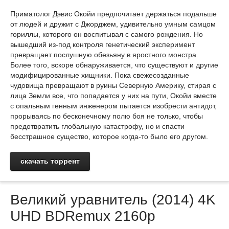
Приматолог Дэвис Окойи предпочитает держаться подальше
от людей и дружит с Джорджем, удивительно умным самцом
гориллы, которого он воспитывал с самого рождения. Но
вышедший из-под контроля генетический эксперимент
превращает послушную обезьяну в яростного монстра.
Более того, вскоре обнаруживается, что существуют и другие
модифицированные хищники. Пока свежесозданные
чудовища превращают в руины Северную Америку, стирая с
лица Земли все, что попадается у них на пути, Окойи вместе
с опальным генным инженером пытается изобрести антидот,
прорываясь по бесконечному полю боя не только, чтобы
предотвратить глобальную катастрофу, но и спасти
бесстрашное существо, которое когда-то было его другом.
скачать торрент
Великий уравнитель (2014) 4K
UHD BDRemux 2160p