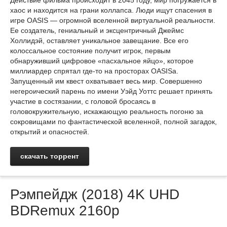
Действие фильма происходит в 2045 году, мир погружается в
хаос и находится на грани коллапса. Люди ищут спасения в
игре OASIS — огромной вселенной виртуальной реальности.
Ее создатель, гениальный и эксцентричный Джеймс
Холлидэй, оставляет уникальное завещание. Все его
колоссальное состояние получит игрок, первым
обнаруживший цифровое «пасхальное яйцо», которое
миллиардер спрятал где-то на просторах OASISа.
Запущенный им квест охватывает весь мир. Совершенно
негероический парень по имени Уэйд Уоттс решает принять
участие в состязании, с головой бросаясь в
головокружительную, искажающую реальность погоню за
сокровищами по фантастической вселенной, полной загадок,
открытий и опасностей.
скачать торрент
Рэмпейдж (2018) 4K UHD
BDRemux 2160p