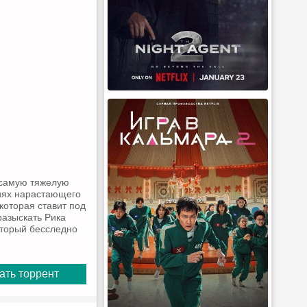
 самую тяжелую
виях нарастающего
оторая ставит под
разыскать Рика
оторый бесследно
ать торрент