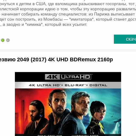
рнуться к детям в США, где взломщика разыскивают госорганы, тот
листской корпорации идею о том, чтобы эту корпорацию развалить
 начинает собирать команду специалистов: из Парижа выписывает 
дет сон построить, из Момбасы — *имитатора*, который станет дос
 а заодно и *химика*, который всех усыпит.
скач
езвию 2049 (2017) 4K UHD BDRemux 2160p