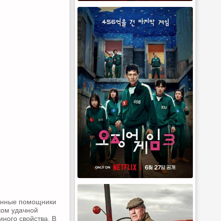
ченные помощники
ком удачной
иного свойства. В