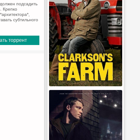
 должен подсадить
. Крепко
*архитектора*,
тавать субтильного
ать торрент