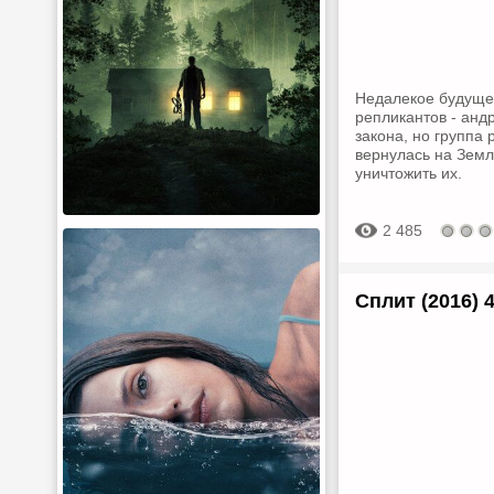
Недалекое будущее
репликантов - анд
закона, но группа
вернулась на Земл
уничтожить их.
2 485
Сплит (2016)