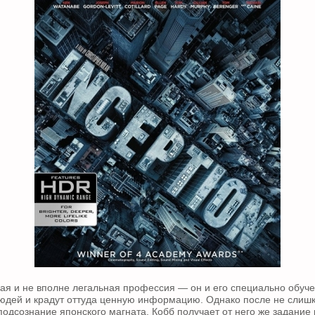
ая и не вполне легальная профессия — он и его специально обу
юдей и крадут оттуда ценную информацию. Однако после не слиш
подсознание японского магната, Кобб получает от него же задание 