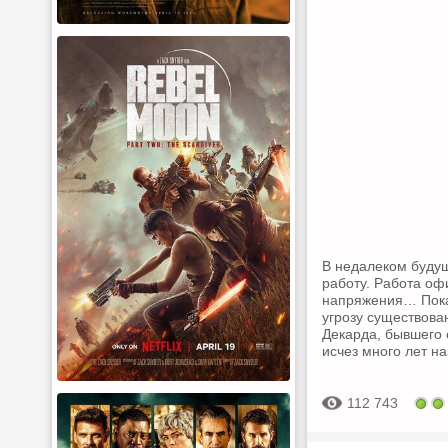
В недалеком буду
работу. Работа оф
напряжения… Пока 
угрозу существова
Декарда, бывшего
исчез много лет на
112 743