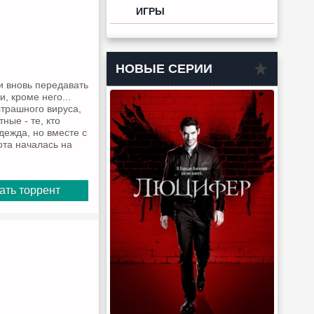
ИГРЫ
НОВЫЕ СЕРИИ
и вновь передавать
, кроме него...
страшного вируса,
ные - те, кто
ежда, но вместе с
ота началась на
ать торрент