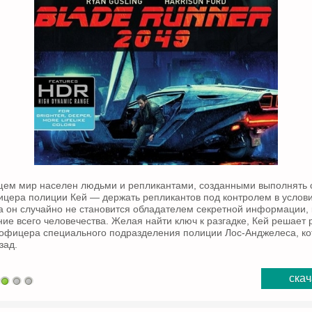
щем мир населен людьми и репликантами, созданными выполнять
ицера полиции Кей — держать репликантов под контролем в усло
он случайно не становится обладателем секретной информации, к
ние всего человечества. Желая найти ключ к разгадке, Кей решает 
 офицера специального подразделения полиции Лос-Анджелеса, к
зад.
скач