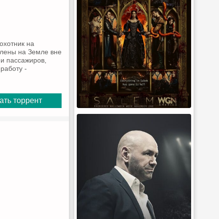
охотник на
влены на Земле вне
 и пассажиров,
работу -
ать торрент