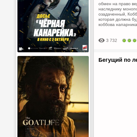
обмен на право ве
наследнику монопо
озадаченный, Кобб
которая должна бу
коббова напарника,
3 732
Бегущий по л