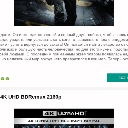
днем. Он и его единственный и верный друг - собака, чтобы вновь 
ежде увидеть или услышать хоть кого-то, выжившего после эпидемии
ие - успеть вернуться до заката! Он пытается найти лекарство от 
близких и большую часть человечества, но для этого нужны подопыт
 себя людьми. С последним пойманным экземпляром появилась над
й, но налаженный мир вокруг него превратился в кошмар. Теперь ох
скач
) 4K UHD BDRemux 2160p