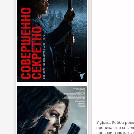
У Дома Кобба редк
проникают в сны л
попытки взломать 