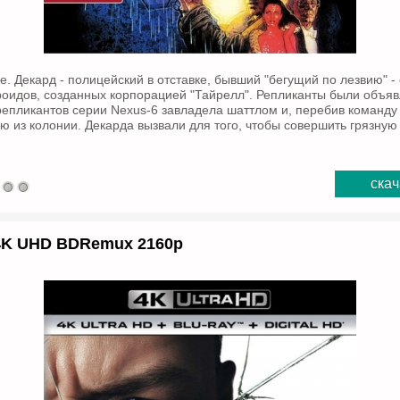
. Декард - полицейский в отставке, бывший "бегущий по лезвию" - 
роидов, созданных корпорацией "Тайрелл". Репликанты были объя
 репликантов серии Nexus-6 завладела шаттлом и, перебив команду
ю из колонии. Декарда вызвали для того, чтобы совершить грязную 
скач
 4K UHD BDRemux 2160p