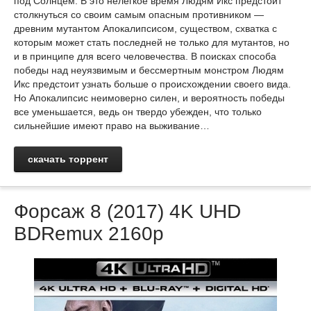
под Солнцем. В это нелегкое время Людям Икс предстоит
столкнуться со своим самым опасным противником —
древним мутантом Апокалипсисом, существом, схватка с
которым может стать последней не только для мутантов, но
и в принципе для всего человечества. В поисках способа
победы над неуязвимым и бессмертным монстром Людям
Икс предстоит узнать больше о происхождении своего вида.
Но Апокалипсис неимоверно силен, и вероятность победы
все уменьшается, ведь он твердо убежден, что только
сильнейшие имеют право на выживание…
скачать торрент
Форсаж 8 (2017) 4K UHD
BDRemux 2160p