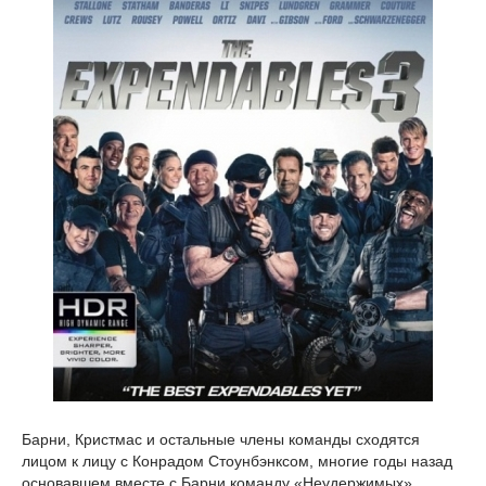
Барни, Кристмас и остальные члены команды сходятся
лицом к лицу с Конрадом Стоунбэнксом, многие годы назад
основавшем вместе с Барни команду «Неудержимых».