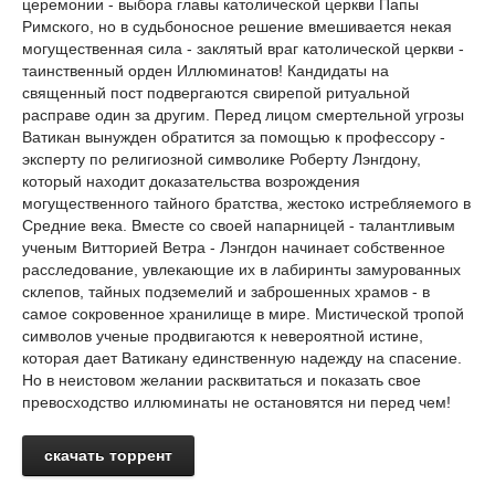
церемонии - выбора главы католической церкви Папы
Римского, но в судьбоносное решение вмешивается некая
могущественная сила - заклятый враг католической церкви -
таинственный орден Иллюминатов! Кандидаты на
священный пост подвергаются свирепой ритуальной
расправе один за другим. Перед лицом смертельной угрозы
Ватикан вынужден обратится за помощью к профессору -
эксперту по религиозной символике Роберту Лэнгдону,
который находит доказательства возрождения
могущественного тайного братства, жестоко истребляемого в
Средние века. Вместе со своей напарницей - талантливым
ученым Витторией Ветра - Лэнгдон начинает собственное
расследование, увлекающие их в лабиринты замурованных
склепов, тайных подземелий и заброшенных храмов - в
самое сокровенное хранилище в мире. Мистической тропой
символов ученые продвигаются к невероятной истине,
которая дает Ватикану единственную надежду на спасение.
Но в неистовом желании расквитаться и показать свое
превосходство иллюминаты не остановятся ни перед чем!
скачать торрент