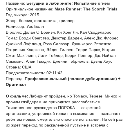
Название:
Бегущий в лабиринте: Испытание огнем
Оригинальное название:
Maze Runner: The Scorch Trials
Год выхода: 2015
Жанр: боевик, фантастика, триллер
Режиссер: Уэс Болл
В ролях: Дилан О`Брайэн, Ки Хонг Ли, Кая Скоделарио,
Томас Броди Сэнгстер, Декстер Дарден, Алекс Дж. Флорес,
Джейкоб Лофленд, Роза Салазар, Джанкарло Эспозито,
Патришия Кларксон, Эйден Гиллен, Терри Паркс, Кэтрин
Смит МакГлинн, Лили Тейлор, Бэрри Пеппер, Дж. Нэйтан
Симмонс, Алан Тьюдик, Дженни Гэбриэлль, Дэвид Хаус
Страна: США
Продолжительность: 02:11:42
Перевод:
Профессиональный (полное дублирование) +
Оригинал
О фильме:
Лабиринт пройден, но Томасу, Терезе, Минхо и
прочим глэйдерам не приходится расслабляться.
Таинственное руководство ПОРОКА — секретной
организации, устроившей гонки на выживание — назначает
ребятам новые, смертельно опасные испытания. На сей раз
их ждет переход по раскаленной пустыне и встреча с