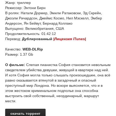
Жанр: триллер
Режиссер: Энтони Бирн
В ролях: Натали Дормер, Эмили Ратаковски, Эд Скрейн,
Джоэли Ричардсон, Джеймс Космо, Нил Мэскелл, Эмбер
Андерсон, Ян Бейвут, Бернард Коллако
Выпущено: Великобритания, США
Продолжительность: 01:42:12
Перевод:
Дублированный
|Лицензия iTunes|
Качество:
WEB-DLRip
Размер: 1.37 Gb
О фильме:
Слепая пианистка София становится невольным
свидетелем убийства девушки, живущей в квартире над ней.
И хотя София могла только слышать произошедшее, она всё
равно оказывается втянутой в загадочный и опасный
преступный мир Лондона. Но вскоре выясняется, что и в
этом жестоком криминальном подполье она способна
выстроить свой собственный, неординарный, маршрут
мести.
скачать торрент