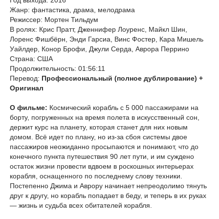
Год выхода: 2016
Жанр: фантастика, драма, мелодрама
Режиссер: Мортен Тильдум
В ролях: Крис Пратт, Дженнифер Лоуренс, Майкл Шин,
Лоренс Фишбёрн, Энди Гарсиа, Винс Фостер, Кара Мишель
Уайлдер, Конор Брофи, Джули Серда, Аврора Перрино
Страна: США
Продолжительность: 01:56:11
Перевод:
Профессиональный (полное дублирование) +
Оригинал
О фильме:
Космический корабль с 5 000 пассажирами на
борту, погруженных на время полета в искусственный сон,
держит курс на планету, которая станет для них новым
домом. Всё идет по плану, но из-за сбоя системы двое
пассажиров неожиданно просыпаются и понимают, что до
конечного пункта путешествия 90 лет пути, и им суждено
остаток жизни провести вдвоем в роскошных интерьерах
корабля, оснащенного по последнему слову техники.
Постепенно Джима и Аврору начинает непреодолимо тянуть
друг к другу, но корабль попадает в беду, и теперь в их руках
— жизнь и судьба всех обитателей корабля.