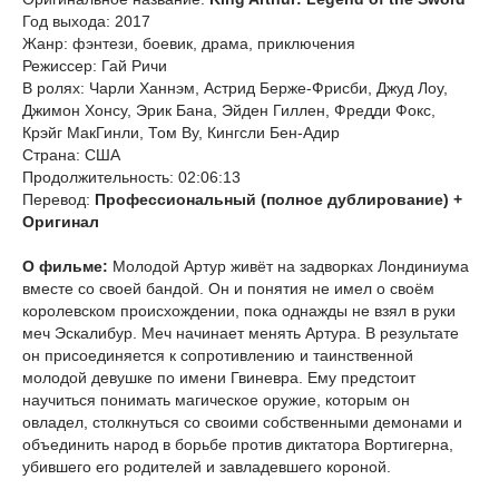
Год выхода: 2017
Жанр: фэнтези, боевик, драма, приключения
Режиссер: Гай Ричи
В ролях: Чарли Ханнэм, Астрид Берже-Фрисби, Джуд Лоу,
Джимон Хонсу, Эрик Бана, Эйден Гиллен, Фредди Фокс,
Крэйг МакГинли, Том Ву, Кингсли Бен-Адир
Страна: США
Продолжительность: 02:06:13
Перевод:
Профессиональный (полное дублирование) +
Оригинал
О фильме:
Молодой Артур живёт на задворках Лондиниума
вместе со своей бандой. Он и понятия не имел о своём
королевском происхождении, пока однажды не взял в руки
меч Эскалибур. Меч начинает менять Артура. В результате
он присоединяется к сопротивлению и таинственной
молодой девушке по имени Гвиневра. Ему предстоит
научиться понимать магическое оружие, которым он
овладел, столкнуться со своими собственными демонами и
объединить народ в борьбе против диктатора Вортигерна,
убившего его родителей и завладевшего короной.