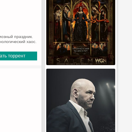
иозный праздник.
нологический хаос.
ать торрент