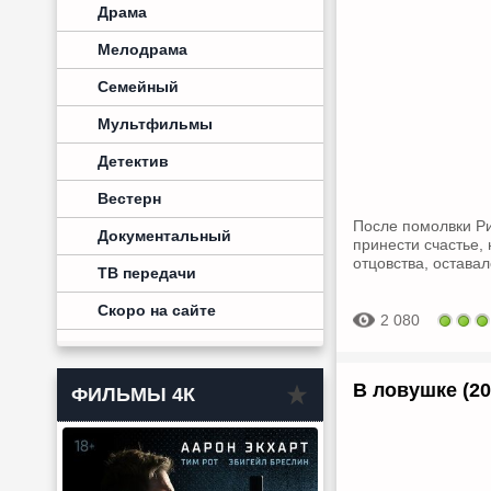
Драма
Мелодрама
Семейный
Мультфильмы
Детектив
Вестерн
После помолвки Ри
Документальный
принести счастье,
отцовства, остава
ТВ передачи
Скоро на сайте
2 080
В ловушке (20
ФИЛЬМЫ 4К