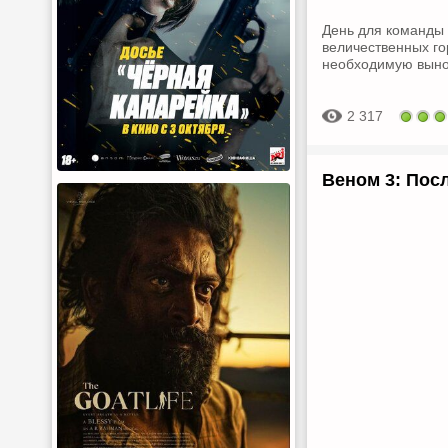
День для команды
величественных го
необходимую выно
2 317
Веном 3: Посл