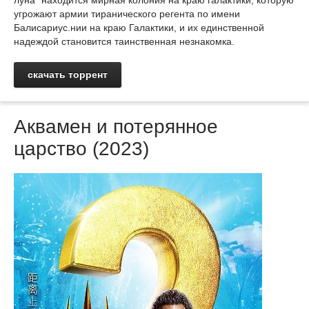
луна" находится мирная колония на краю галактики, которую
угрожают армии тиранического регента по имени
Балисариус.нии на краю Галактики, и их единственной
надеждой становится таинственная незнакомка.
скачать торрент
Аквамен и потерянное
царство (2023)