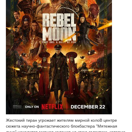
Жестокий тиран угрожает жителям мирной колоВ центре
сюжета научно-фантастического блокбастера "Мятежная