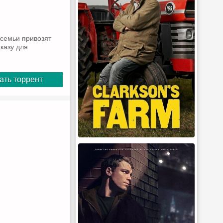
 семьи привозят
казу для
ать торрент