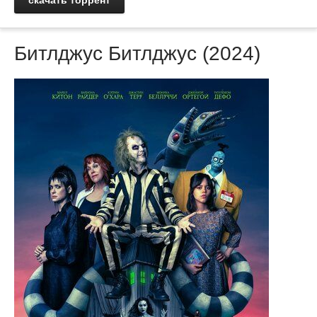
скачать торрент
Битлджус Битлджус (2024)