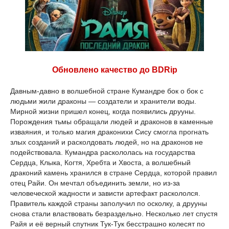
Обновлено качество до BDRip
Давным-давно в волшебной стране Кумандре бок о бок с
людьми жили драконы — создатели и хранители воды.
Мирной жизни пришел конец, когда появились друуны.
Порождения тьмы обращали людей и драконов в каменные
изваяния, и только магия драконихи Сису смогла прогнать
злых созданий и расколдовать людей, но на драконов не
подействовала. Кумандра раскололась на государства
Сердца, Клыка, Когтя, Хребта и Хвоста, а волшебный
драконий камень хранился в стране Сердца, которой правил
отец Райи. Он мечтал объединить земли, но из-за
человеческой жадности и зависти артефакт раскололся.
Правитель каждой страны заполучил по осколку, а друуны
снова стали властвовать безраздельно. Несколько лет спустя
Райя и её верный спутник Тук-Тук бесстрашно колесят по