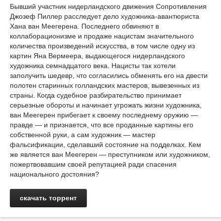
Бывший участник нидерландского движения Сопротивления
Джозеф Пиллер расследует дело художника-авантюриста
Хана ван Меегерена. Последнего обвиняют в
коллаборационизме и продаже нацистам значительного
количества произведений искусства, в том числе одну из
картин Яна Вермеера, выдающегося нидерландского
художника семнадцатого века. Нацисты так хотели
заполучить шедевр, что согласились обменять его на двести
полотен старинных голландских мастеров, вывезенных из
страны. Когда судебное разбирательство принимает
серьезные обороты и начинает угрожать жизни художника,
ван Меегерен прибегает к своему последнему оружию —
правде — и признается, что все проданные картины его
собственной руки, а сам художник — мастер
фальсификации, сделавший состояние на подделках. Кем
же является ван Меегерен — преступником или художником,
пожертвовавшим своей репутацией ради спасения
национального достояния?
скачать торрент