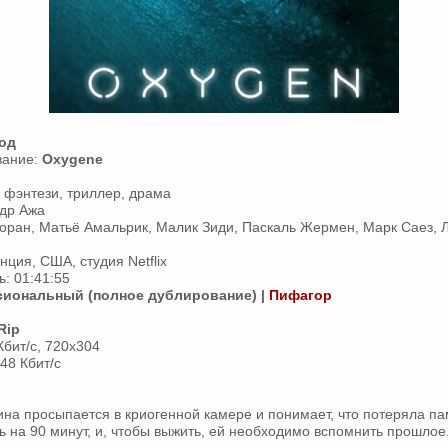
од
вание:
Oxygene
 фэнтези, триллер, драма
ндр Ажа
оран, Матьё Амальрик, Малик Зиди, Паскаль Жермен, Марк Саез, 
ция, США, студия Netflix
: 01:41:55
иональный (полное дублирование) |
Пифагор
Rip
Кбит/с, 720x304
448 Кбит/с
а просыпается в криогенной камере и понимает, что потеряла па
ь на 90 минут, и, чтобы выжить, ей необходимо вспомнить прошлое