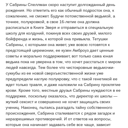
У Сабрины Спеллман скоро наступит долгожданный день
рождения. Но отметить его как обычный подросток она, к
сожалению, не сможет. Будучи потомственной ведьмой, а
точнее, полукровкой, в свое 16-летие она должна
расписаться в Книге Зверя и отправиться в специальную
школу для колдуний, покинув всех своих друзей, милого
бойфренда и жизнь, к которой она привыкла. Тетушки
Сабрины, с которыми она живет, уже вовсю готовятся к
предстоящей церемонии, ее кузен Амброуз дает ценные
советы и морально поддерживает, вот только сама юная
ведьма пока не уверена в том, что хочет расстаться с миром
людей навсегда. Тем более что чистокровные ведьмочки-
суккубы из ее новой сверхъестественной жизни уже
предупредили наглую полукровку, что с такой генетикой ее
ждет только травля, и даже наложили на Сабрину проклятие
крови. Кроме того, местные друзья Сабрины нуждаются в ее
поддержке, поскольку оказалось, что директор их школы —
жуткий сексист и совершенно не хочет защищать своих
учениц. Наконец, пытаясь разгадать тайну собственного
происхождения, Сабрина сталкивается с рядом загадок и
неразрешимых противоречий. И от ответов на вопросы,
которые она начинает задавать себе все чаще, зависит