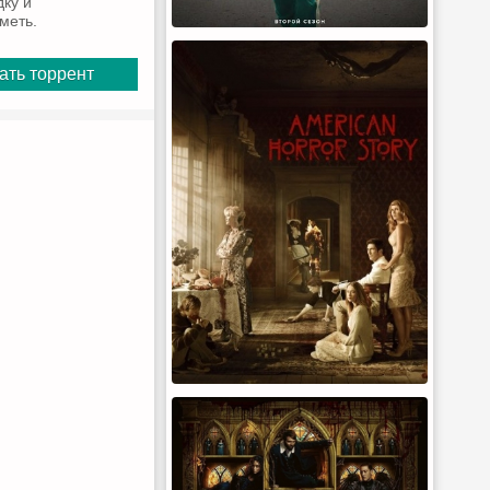
дку и
меть.
ать торрент