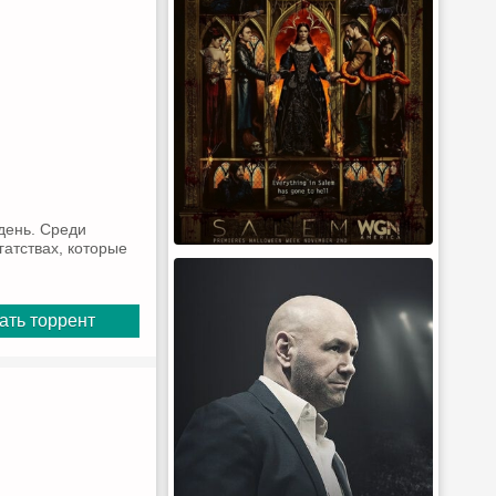
день. Среди
гатствах, которые
ать торрент