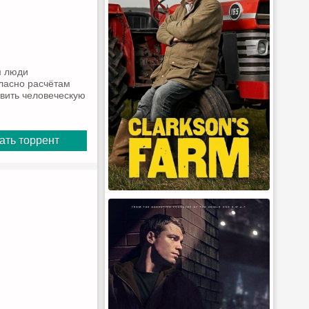
м люди
гласно расчётам
овить человеческую
ать торрент