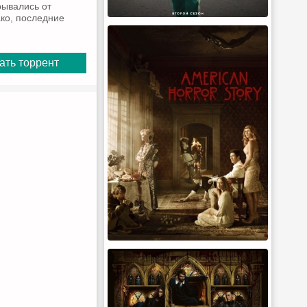
рывались от
ко, последние
ать торрент