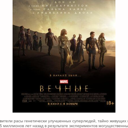
вители расы генетически улучшенных суперлюдей, тайно живущих 
 5 миллионов лет назад в результате экспериментов могущественны