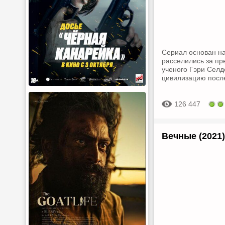
Сериал основан н
расселились за пр
ученого Гэри Селд
цивилизацию посл
126 447
Вечные (2021)