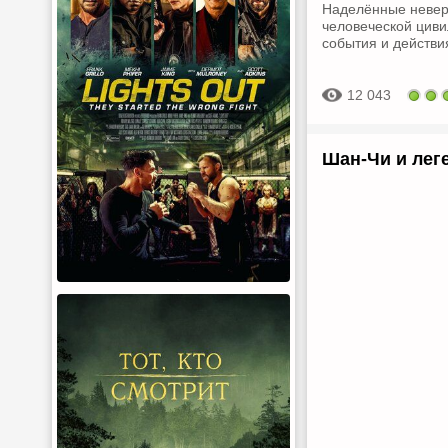
Наделённые невер
человеческой циви
события и действия
12 043
Шан-Чи и леге