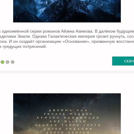
а одноимённой серии романов Айзека Азимова. В далёком будуще
еделами Земли. Однако Галактическая империя грозит рухнуть, со
она. И он создаёт организацию «Основание», призванную восстан
е грядущих потрясений.
скач