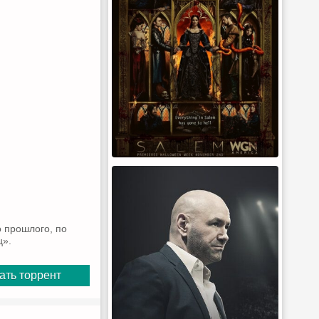
о прошлого, по
ц».
ать торрент