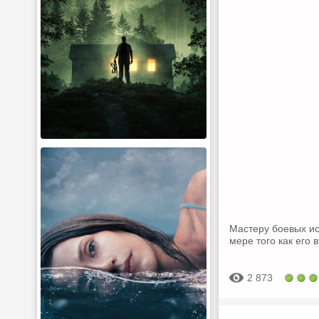
Мастеру боевых ис
мере того как его 
2 873