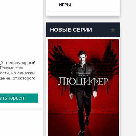
ИГРЫ
НОВЫЕ СЕРИИ
дёт непопулярный
 Разумеется,
ости, но однажды
ение, от которого
ать торрент