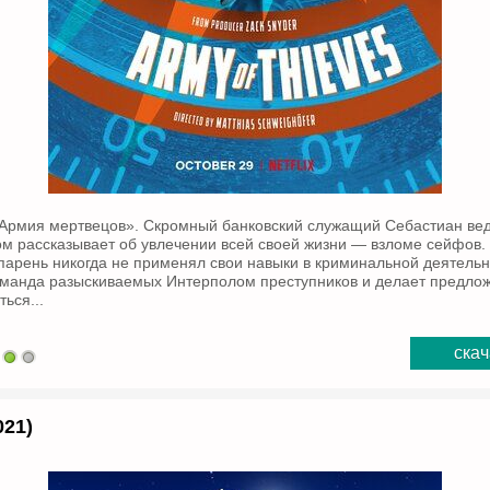
Армия мертвецов». Скромный банковский служащий Себастиан ве
ром рассказывает об увлечении всей своей жизни — взломе сейфов.
арень никогда не применял свои навыки в криминальной деятельн
оманда разыскиваемых Интерполом преступников и делает предлож
ься...
скач
021)