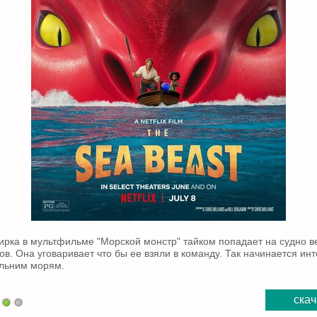
рка в мультфильме "Морской монстр" тайком попадает на судно в
ов. Она уговаривает что бы ее взяли в команду. Так начинается ин
альним морям.
скач