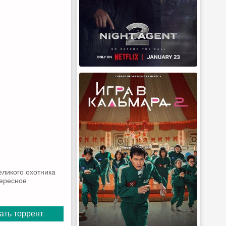
еликого охотника
тересное
ать торрент