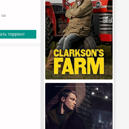
 со
ать торрент