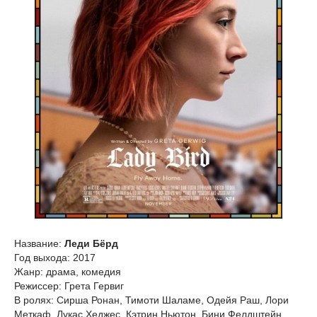
Название:
Леди Бёрд
Год выхода: 2017
Жанр: драма, комедия
Режиссер: Грета Гервиг
В ролях: Сирша Ронан, Тимоти Шаламе, Одейя Раш, Лори
Меткаф, Лукас Хеджес, Кэтрин Ньютон, Бини Фелдштейн,