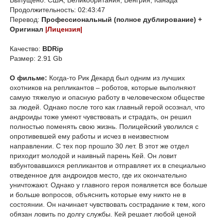
Выпущено: США, Великобритания, Венгрия, Канада
Продолжительность: 02:43:47
Перевод:
Профессиональный (полное дублирование) +
Оригинал
|Лицензия|
Качество:
BDRip
Размер: 2.91 Gb
О фильме:
Когда-то Рик Декард был одним из лучших
охотников на репликантов – роботов, которые выполняют
самую тяжелую и опасную работу в человеческом обществе
за людей. Однако после того как главный герой осознал, что
андроиды тоже умеют чувствовать и страдать, он решил
полностью поменять свою жизнь. Полицейский уволился с
опротивевшей ему работы и исчез в неизвестном
направлении. С тех пор прошло 30 лет. В этот же отдел
приходит молодой и наивный парень Кей. Он ловит
взбунтовавшихся репликантов и отправляет их в специально
отведенное для андроидов место, где их окончательно
уничтожают. Однако у главного героя появляется все больше
и больше вопросов, объяснить которые ему никто не в
состоянии. Он начинает чувствовать сострадание к тем, кого
обязан ловить по долгу службы. Кей решает любой ценой