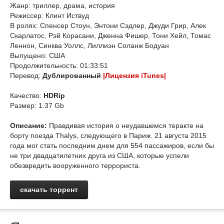
Жанр: триллер, драма, история
Режиссер: Клинт Иствуд
В ролях: Спенсер Стоун, Энтони Сэдлер, Джуди Грир, Алек
Скарлатос, Рэй Корасани, Дженна Фишер, Тони Хейл, Томас
Леннон, Синква Уоллс, Лиллиэн Соланж Бодуан
Выпущено: США
Продолжительность: 01:33:51
Перевод:
Дублированный
|Лицензия iTunes|
Качество:
HDRip
Размер: 1.37 Gb
Описание:
Правдивая история о неудавшемся теракте на
борту поезда Thalys, следующего в Париж. 21 августа 2015
года мог стать последним днем для 554 пассажиров, если бы
не три двадцатилетних друга из США, которые успели
обезвредить вооруженного террориста.
скачать торрент