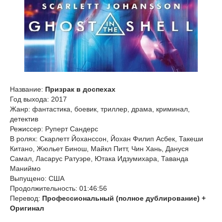
Название:
Призрак в доспехах
Год выхода: 2017
Жанр: фантастика, боевик, триллер, драма, криминал,
детектив
Режиссер: Руперт Сандерс
В ролях: Скарлетт Йоханссон, Йохан Филип Асбек, Такеши
Китано, Жюльет Бинош, Майкл Питт, Чин Хань, Дануся
Самал, Ласарус Ратуэре, Ютака Идзумихара, Таванда
Маниймо
Выпущено: США
Продолжительность: 01:46:56
Перевод:
Профессиональный (полное дублирование) +
Оригинал