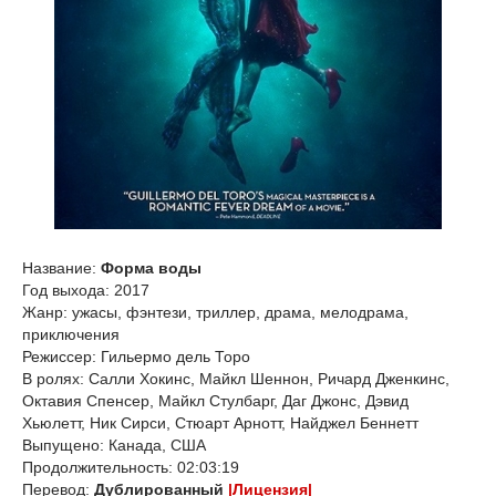
Название:
Форма воды
Год выхода: 2017
Жанр: ужасы, фэнтези, триллер, драма, мелодрама,
приключения
Режиссер: Гильермо дель Торо
В ролях: Салли Хокинс, Майкл Шеннон, Ричард Дженкинс,
Октавия Спенсер, Майкл Стулбарг, Даг Джонс, Дэвид
Хьюлетт, Ник Сирси, Стюарт Арнотт, Найджел Беннетт
Выпущено: Канада, США
Продолжительность: 02:03:19
Перевод:
Дублированный
|Лицензия|