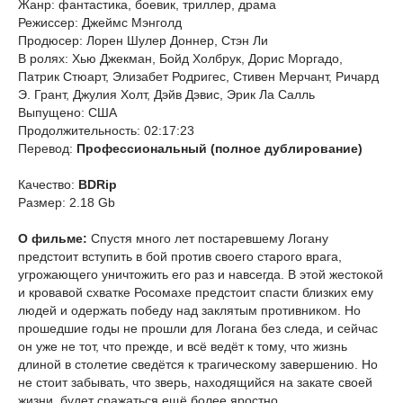
Жанр: фантастика, боевик, триллер, драма
Режиссер: Джеймс Мэнголд
Продюсер: Лорен Шулер Доннер, Стэн Ли
В ролях: Хью Джекман, Бойд Холбрук, Дорис Моргадо,
Патрик Стюарт, Элизабет Родригес, Стивен Мерчант, Ричард
Э. Грант, Джулия Холт, Дэйв Дэвис, Эрик Ла Салль
Выпущено: США
Продолжительность: 02:17:23
Перевод:
Профессиональный (полное дублирование)
Качество:
BDRip
Размер: 2.18 Gb
О фильме:
Спустя много лет постаревшему Логану
предстоит вступить в бой против своего старого врага,
угрожающего уничтожить его раз и навсегда. В этой жестокой
и кровавой схватке Росомахе предстоит спасти близких ему
людей и одержать победу над заклятым противником. Но
прошедшие годы не прошли для Логана без следа, и сейчас
он уже не тот, что прежде, и всё ведёт к тому, что жизнь
длиной в столетие сведётся к трагическому завершению. Но
не стоит забывать, что зверь, находящийся на закате своей
жизни, будет сражаться ещё более яростно…