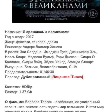
Название:
Я сражаюсь с великанами
Год выхода: 2017
Жанр: фэнтези, триллер, драма
Режиссер: Андерс Вальтер Хансен
В ролях: Зои Салдана, Имоджен Путс, Дженнифер Эль,
Ноэль Кларк, Мэдисон Вульф, Рори Джексон, Сиара О
Каллаган, Сидни Вэйд, Эйдин Уайлд, Аманда Стюарт
Выпущено: Бельгия, Великобритания, США
Продолжительность: 01:46:30
Перевод:
Дублированный
|Лицензия iTunes|
Качество:
HDRip
Размер: 1.37 Gb
О фильме:
Барбара Торсон - особенная, ее уникальный
талант - это возможность видеть мир великанов. И этот мир
угрожает людям. Барбаре никто не верит, но она