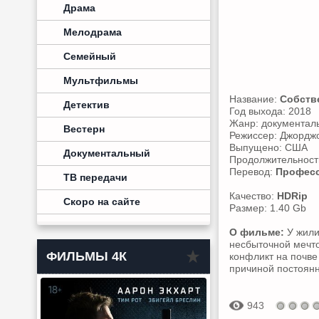
Драма
Мелодрама
Семейный
Мультфильмы
Название:
Собств
Детектив
Год выхода: 2018
Жанр: документал
Вестерн
Режиссер: Джордж
Выпущено: США
Документальный
Продолжительность
Перевод:
Професс
ТВ передачи
Качество:
HDRip
Скоро на сайте
Размер: 1.40 Gb
О фильме:
У жили
несбыточной мечто
ФИЛЬМЫ 4К
конфликт на почве 
причиной постоянн
943