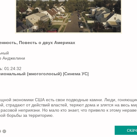
енность, Повесть о двух Америках
ьный
о Анджелини
: 01:24:32
иональный (многоголосый)
|Синема УС|
щной экономики США есть свои подводные камни. Люди, гоняющи
й, страдают от действий властей, теряют дома и злятся на весь ми
расовой неприязни. Но мало кто знает, что привело к этому нераве
ой борьбы за территорию.
скач