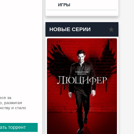
ИГРЫ
НОВЫЕ СЕРИИ
еся за
р, разжигая
нству и стало
ать торрент