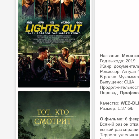
Название:
Меня з
Год выхода: 2019
Жанр: документаль
Режиссер: Антуан 
В ролях: Мухаммед
Выпущено: США
Продолжительность
Перевод:
Професс
Качество:
WEB-DL
Размер: 1.37 Gb
О фильме:
6 февр
Всякий раз он отк
всякий раз спраши
Террелл уж слишко