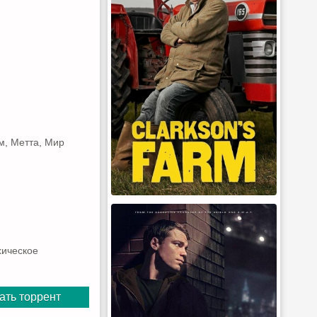
м, Метта, Мир
хическое
ать торрент