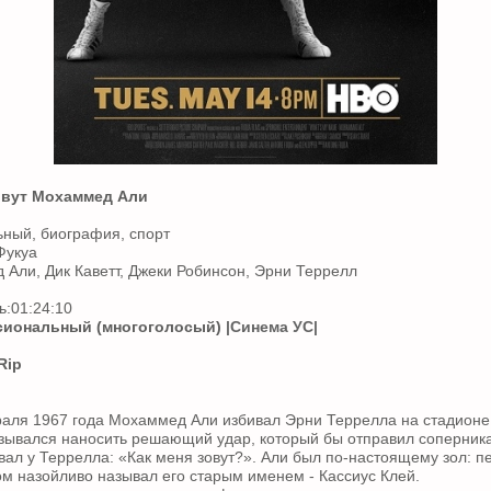
овут Мохаммед Али
ный, биография, спорт
Фукуа
 Али, Дик Каветт, Джеки Робинсон, Эрни Террелл
:01:24:10
иональный (многоголосый)
|Синема УС|
Rip
аля 1967 года Мохаммед Али избивал Эрни Террелла на стадионе
азывался наносить решающий удар, который бы отправил соперника в
вал у Террелла: «Как меня зовут?». Али был по-настоящему зол: п
м назойливо называл его старым именем - Кассиус Клей.