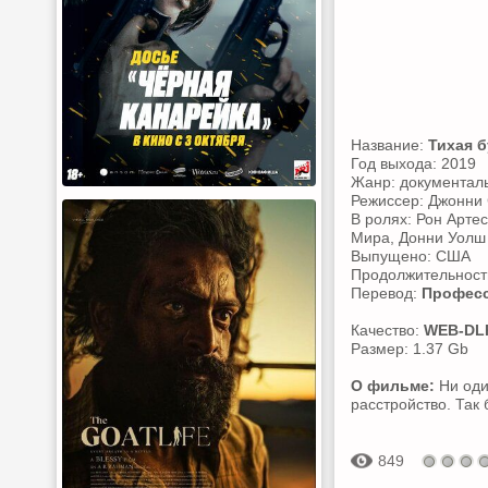
Название:
Тихая б
Год выхода: 2019
Жанр: документал
Режиссер: Джонни
В ролях: Рон Артес
Мира, Донни Уолш
Выпущено: США
Продолжительность
Перевод:
Професс
Качество:
WEB-DL
Размер: 1.37 Gb
О фильме:
Ни оди
расстройство. Так 
849