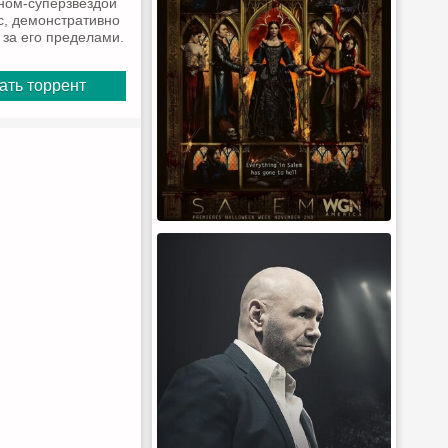
ином-суперзвездой
с, демонстративно
 за его пределами.
ать торрент