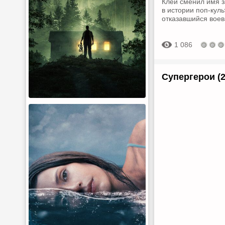
Клей сменил имя з
в истории поп-кул
отказавшийся воев
1 086
Супергерои (2