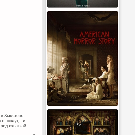
 в Хьюстоне.
 нокаут, - и
еред схваткой