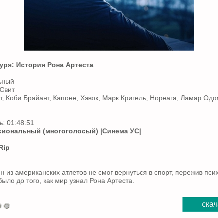
уря: История Рона Артеста
ьный
 Свит
т, Коби Брайант, Капоне, Хэвок, Марк Кригель, Нореага, Ламар Одо
: 01:48:51
иональный (многоголосый)
|Синема УС|
Rip
н из американских атлетов не смог вернуться в спорт, пережив пси
было до того, как мир узнал Рона Артеста.
скач