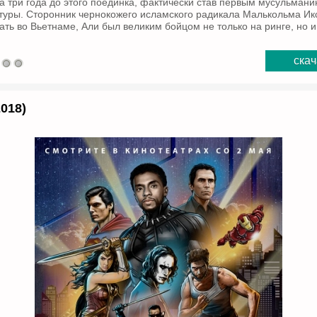
а три года до этого поединка, фактически став первым мусульман
ьтуры. Сторонник чернокожего исламского радикала Малькольма Ик
ать во Вьетнаме, Али был великим бойцом не только на ринге, но и
скач
018)