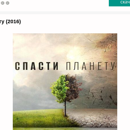
скач
у (2016)