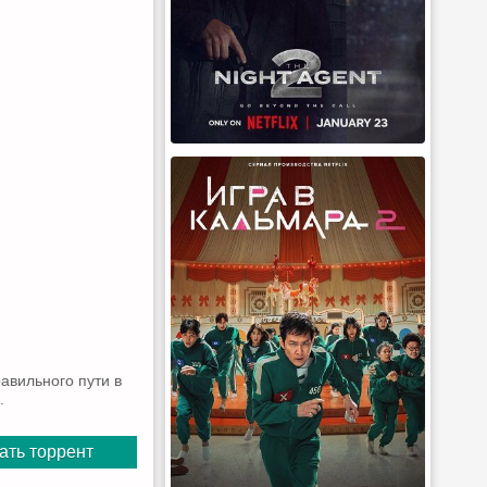
равильного пути в
.
ать торрент