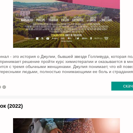
нал - это история о Джулии, бывшей звезде Голливуда, которая п
а принимает решение пройти курс химиотерапии и оказывается в м
мится с тремя обычными женщинами. Джулия понимает, что ей повез
тересными людьми, полностью понимающими ее боль и страдания
скач
к (2022)