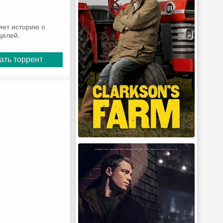
яет историю о
целей.
ать торрент