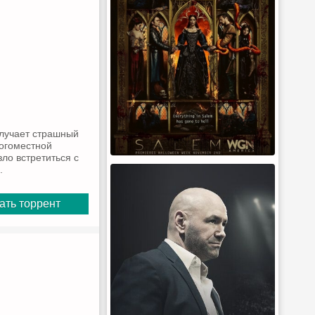
олучает страшный
ногоместной
ло встретиться с
.
ать торрент