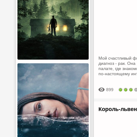
Мой счастливый фи
диагноз - рак. Он
палате, где знако
по-настоящему ин
899
Король-львено