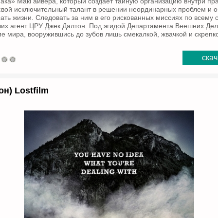
ака» МакГайвера, который создает тайную организацию внутри пр
 свой исключительный талант в решении неординарных проблем и
ать жизни. Следовать за ним в его рискованных миссиях по всему с
их агент ЦРУ Джек Далтон. Под эгидой Департамента Внешних Де
ие мира, вооружившись до зубов лишь смекалкой, жвачкой и скрепк
скач
он) Lostfilm