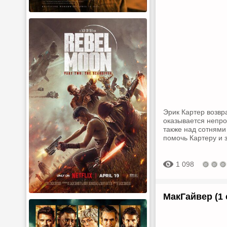
Эрик Картер возвр
оказывается непро
также над сотнями
помочь Картеру и 
1 098
МакГайвер (1 