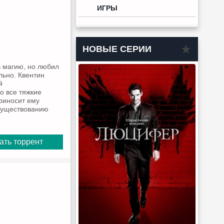
ИГРЫ
НОВЫЕ СЕРИИ
в магию, но любил
льно. Квентин
й
о все тяжкие
приносит ему
 существованию
ать торрент