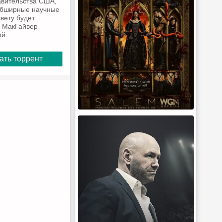
авительства США,
 обширные научные
вету будет
л МакГайвер
ой.
ать торрент