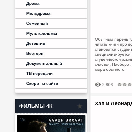
Драма
Мелодрама
Семейный
Мультфильмы
Обычный парень Кв
Детектив
читать книги про в
становится студен
Вестерн
специализируется 
студенческой жизни
Документальный
счастья. Наоборот
мира обычного.
ТВ передачи
Скоро на сайте
2 806
Хэп и Леонард
ФИЛЬМЫ 4К