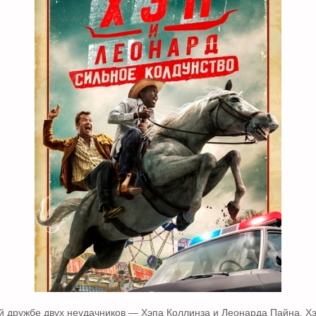
й дружбе двух неудачников — Хэпа Коллинза и Леонарда Пайна. Х