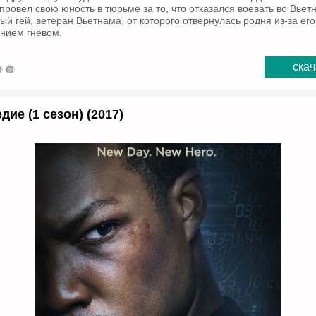
 провел свою юность в тюрьме за то, что отказался воевать во Вье
ый гей, ветеран Вьетнама, от которого отвернулась родня из-за ег
нием гневом.
скач
дие (1 сезон) (2017)