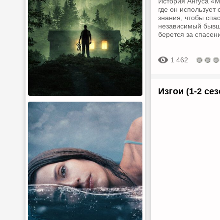
История Ангуса «М
где он использует
знания, чтобы спас
независимый бывш
берется за спасен
1 462
Изгои (1-2 сез