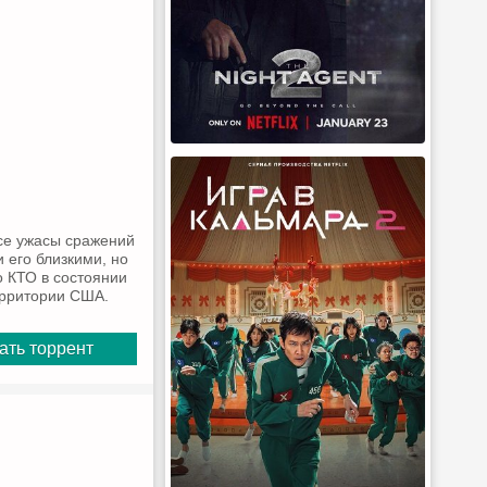
все ужасы сражений
 его близкими, но
о КТО в состоянии
ерритории США.
ать торрент