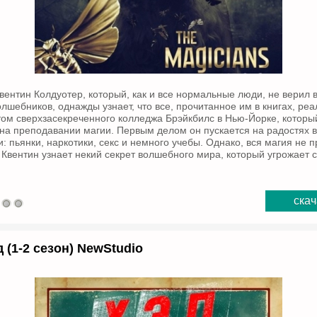
ентин Колдуотер, который, как и все нормальные люди, не верил 
олшебников, однажды узнает, что все, прочитанное им в книгах, реа
том сверхзасекреченного колледжа Брэйкбилс в Нью-Йорке, которы
на преподавании магии. Первым делом он пускается на радостях в
: пьянки, наркотики, секс и немного учебы. Однако, вся магия не 
, Квентин узнает некий секрет волшебного мира, который угрожает
скач
 (1-2 сезон) NewStudio