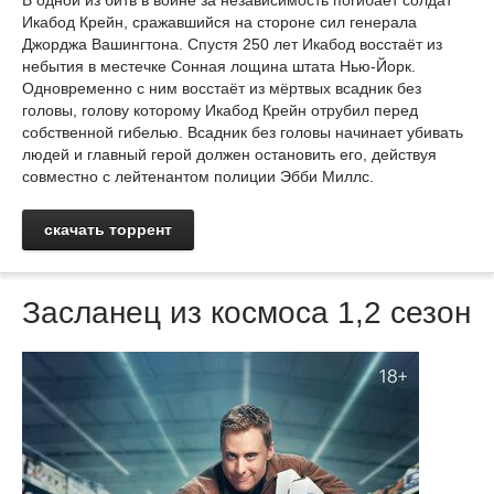
В одной из битв в войне за независимость погибает солдат
Икабод Крейн, сражавшийся на стороне сил генерала
Джорджа Вашингтона. Спустя 250 лет Икабод восстаёт из
небытия в местечке Сонная лощина штата Нью-Йорк.
Одновременно с ним восстаёт из мёртвых всадник без
головы, голову которому Икабод Крейн отрубил перед
собственной гибелью. Всадник без головы начинает убивать
людей и главный герой должен остановить его, действуя
совместно с лейтенантом полиции Эбби Миллс.
скачать торрент
Засланец из космоса 1,2 сезон