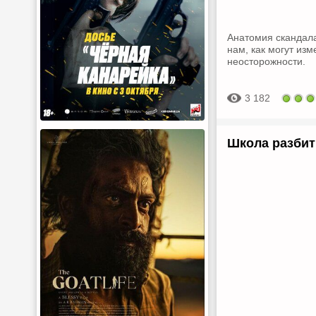
Анатомия скандала
нам, как могут из
неосторожности.
3 182
Школа разбит