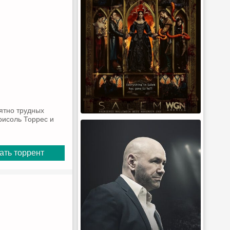
ятно трудных
рисоль Торрес и
ать торрент