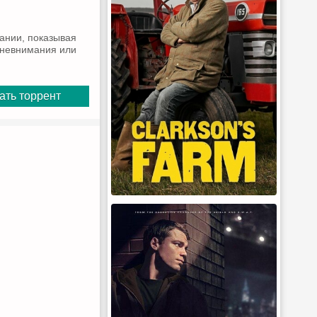
ании, показывая
а невнимания или
ать торрент