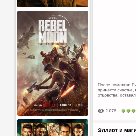
После помолвки Ри
принести счастье,
отцовства, остава
2 078
Эллиот и маги