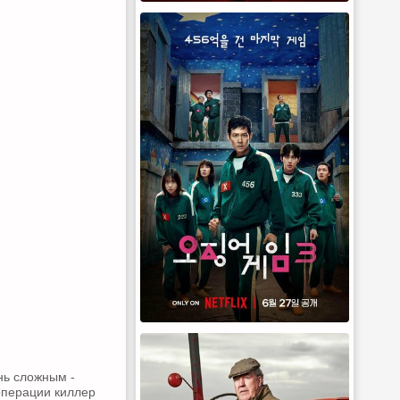
нь сложным -
 операции киллер