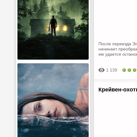
После переезда Эл
начинает преображ
им удается остано
1 139
Крейвен-охотн