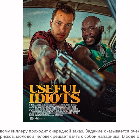
ому киллеру приходит очередной заказ. Задание оказывается оче
 рисков, молодой человек решает взять с собой напарника. В ходе