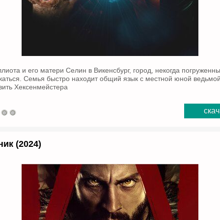
лиота и его матери Селин в Викенсбург, город, некогда погруженны
аться. Семья быстро находит общий язык с местной юной ведьмой
вить Хексенмейстера
скач
ик (2024)