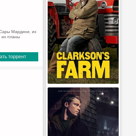
 Сары Мардини, их
, их планы
ать торрент