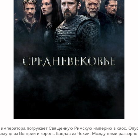
 императора погружает Священную Римскую империю в хаос. Опус
измунд из Венгрии и король Вацлав из Чехии. Между ними разверне