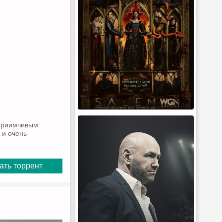
дприимчивым
 и очень
ать торрент