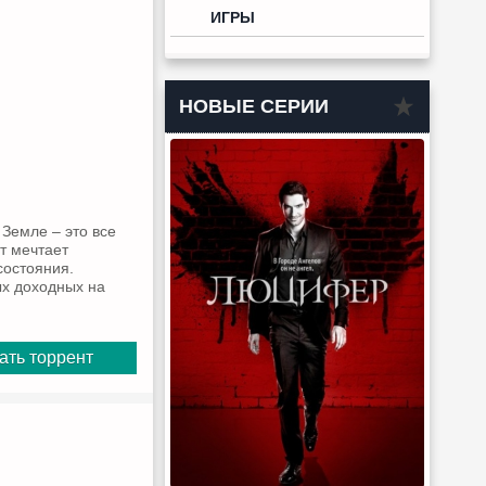
ИГРЫ
НОВЫЕ СЕРИИ
 Земле – это все
т мечтает
состояния.
ых доходных на
ать торрент