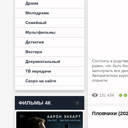
Драма
Мелодрама
Семейный
Мультфильмы
Детектив
Вестерн
Состоять в родств
Документальный
равно, что быть б
заполучить все де
ТВ передачи
Авторитетная корп
планете.
Скоро на сайте
131 434
ФИЛЬМЫ 4К
Пловчихи (202