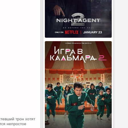
тевший трон хотят
тся непростое