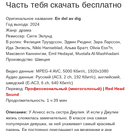
Часть тебя скачать бесплатно
Оригинальное название:
En del av dig
Год выхода: 2024
Жанр: драма
Режиссер: Сигге Эклунд
В ролях: Фелиция Труэдссон, Эдвин Рюдинг, Зара Ларссон,
Ида Энгволь, Nikki Hanseblad, Альва Братт, Olivia Ess?n,
Максвелл Каннингэм, Emil Hedayat, Mustafa Al-Mashhadani
Производство: Швеция
Видео данные: MPEG-4 AVC, 5000 Кбит/с, 1920x1080
Аудио данные: Русский (AC3, 2 ch, 192 Кбит/с), английский,
шведский (Е-AC3, 6 ch, 640 Кбит/с)
Перевод:
Профессиональный (многоголосый) | Red Head
Sound
Продолжительность: 1 ч 39 мин
Описание:
У Агнесс есть сестра Джулия. И если у Джулии
жизнь сложилась замечательно. В классе она самая
популярная девушка, за ней ухаживает самый красивый
парень. Ее постоянно приглашают на вечеринки и дни