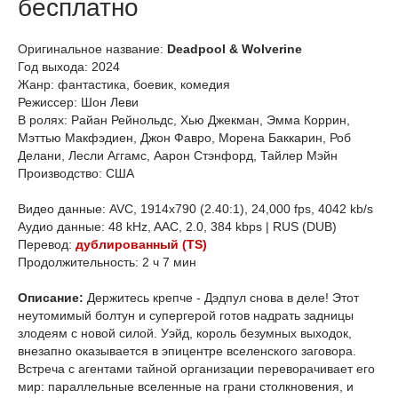
бесплатно
Оригинальное название:
Deadpool & Wolverine
Год выхода: 2024
Жанр: фантастика, боевик, комедия
Режиссер: Шон Леви
В ролях: Райан Рейнольдс, Хью Джекман, Эмма Коррин,
Мэттью Макфэдиен, Джон Фавро, Морена Баккарин, Роб
Делани, Лесли Аггамс, Аарон Стэнфорд, Тайлер Мэйн
Производство: США
Видео данные: AVC, 1914x790 (2.40:1), 24,000 fps, 4042 kb/s
Аудио данные: 48 kHz, AAC, 2.0, 384 kbps | RUS (DUB)
Перевод:
дублированный (TS)
Продолжительность: 2 ч 7 мин
Описание:
Держитесь крепче - Дэдпул снова в деле! Этот
неутомимый болтун и супергерой готов надрать задницы
злодеям с новой силой. Уэйд, король безумных выходок,
внезапно оказывается в эпицентре вселенского заговора.
Встреча с агентами тайной организации переворачивает его
мир: параллельные вселенные на грани столкновения, и