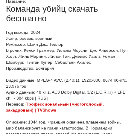
Название:
Команда убийц скачать
бесплатно
Год выхода: 2024
Жанр: боевик, военный
Режиссер: Шэйн Дэкс Тейлор
В ролях: Келси Грэммер, Уильям Моусли, Джо Андерсон, Пуч
Холл, Жиль Марини, Жилон Гай, Джеймс Уайлз, Роман
Шомбург, Нэйтан Купер, Себастьян Ахилес
Производство: Болгария
Видео данные: MPEG-4 AVC, (2,40:1), 1920x800, 8674 Кбит/с,
23,976 fps
Аудио данные: 48 kHz, AC3 Dolby Digital, 3/2 (L,C,R,l,r) + LFE
ch, ~ 384 kbps | RUS |
Перевод:
Профессиональный (многоголосый,
закадровый) | TVShows
Описание: 1944 год. Франция охвачена пламенем войны,
мир балансирует на грани катастрофы. В Нормандии