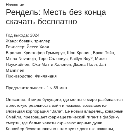
Название:
Рендель: Месть без конца
скачать бесплатно
Год выхода: 2024
Жанр: боевик, триллер
Режиссер: Йессе Хаая
В ролях: Кристофер Гуммерус, Шон Кронин, Брюс Пэйн,
Minna Nevanoja, Теро Салениус, Kaitlyn Boy?, Микко
Ноусиайнен, Юха-Матти Халонен, Джона Полл, Jari
Manninen
Производство: Финляндия
Продолжительность: 1 ч 39 мин
Описание: В мире будущего, где мечты о мире разбиваются
о жестокую реальность войн и наживы, возвышается
зловещая корпорация "Вала". Ее новый владелец, коварный
Смайли, превращает фармацевтический гигант в фабрику
смерти, где белые халаты скрывают черные души.
Конвейер безостановочно штампует ядовитые вакцины,