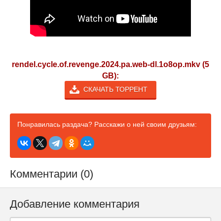
rendel.cycle.of.revenge.2024.pa.web-dl.1o8op.mkv (5
GB):
СКАЧАТЬ ТОРРЕНТ
Понравилась раздача? Расскажи о ней своим друзьям:
Комментарии (0)
Добавление комментария