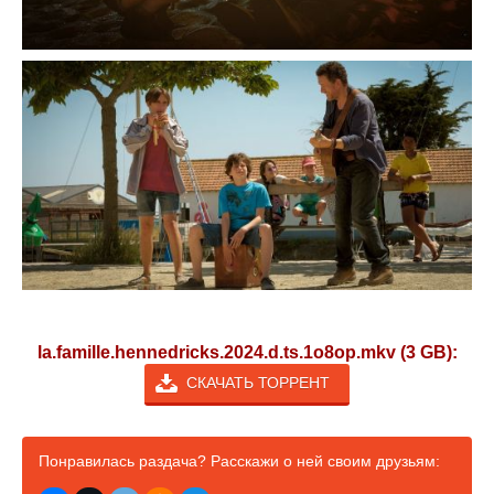
la.famille.hennedricks.2024.d.ts.1o8op.mkv (3 GB):
СКАЧАТЬ ТОРРЕНТ
Понравилась раздача? Расскажи о ней своим друзьям: