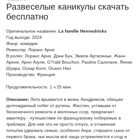
Развеселые каникулы скачать
бесплатно
Оригинальное название:
La famille Hennedricks
Год выхода: 2024
Жанр: комедия
Режиссер: Лоранс Арне
В ролях: Лоранс Арне, Дэни Бун, Эмили Артапинье, Жанн
Арене, Арно Азуле, G?rald Bouchon, Pauline Cazenave, Янник
Шуара, Оскар Копп, Onann Han
Производство: Франция
Продолжительность: 1 ч 25 мин
Описание:
Лето врывается в жизнь Хендриксов, обещая
долгожданный побег от рутины. Жюстин, уставшая от
бесконечного ремонта и мелочных ссор, предлагает
авантюру - путешествие по французскому побережью в
трейлере. Для неё это не просто отпуск, а отчаянная
попытка удержать семью, особенно Анри, старшего сына от
первого брака, чьи мысли всё чаще устремляются к отцу и