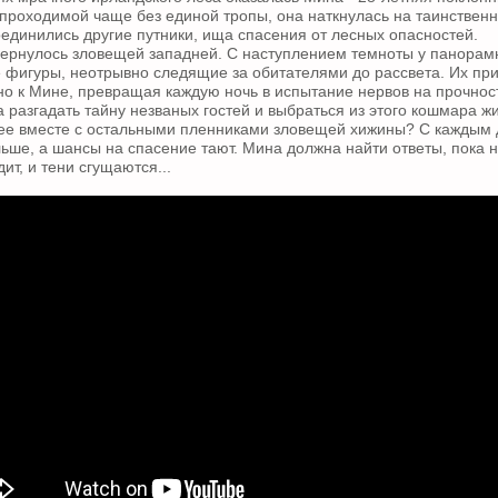
проходимой чаще без единой тропы, она наткнулась на таинствен
оединились другие путники, ища спасения от лесных опасностей.
ернулось зловещей западней. С наступлением темноты у панорам
 фигуры, неотрывно следящие за обитателями до рассвета. Их пр
о к Мине, превращая каждую ночь в испытание нервов на прочнос
 разгадать тайну незваных гостей и выбраться из этого кошмара ж
 ее вместе с остальными пленниками зловещей хижины? С каждым 
льше, а шансы на спасение тают. Мина должна найти ответы, пока 
ит, и тени сгущаются...