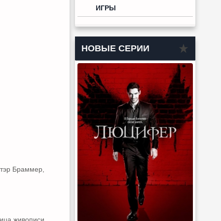
ИГРЫ
НОВЫЕ СЕРИИ
стэр Браммер,
ица живописи.