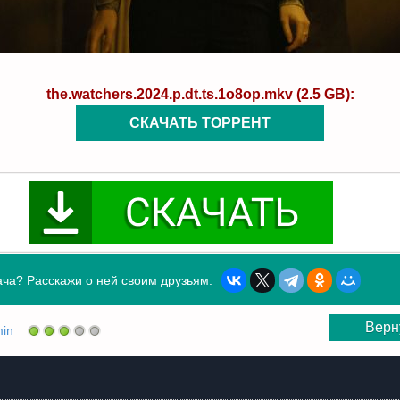
the.watchers.2024.p.dt.ts.1o8op.mkv (2.5 GB):
СКАЧАТЬ ТОРРЕНТ
ча? Расскажи о ней своим друзьям:
Верн
in