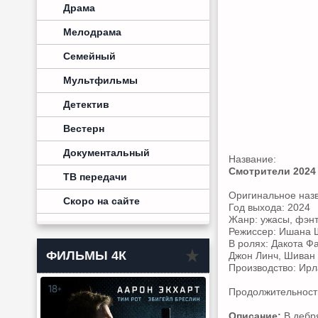
Драма
Мелодрама
Семейный
Мультфильмы
Детектив
Вестерн
Документальный
Название:
Смотрители 2024
ТВ передачи
Оригинальное наз
Скоро на сайте
Год выхода: 2024
Жанр: ужасы, фэнт
Режиссер: Ишана
В ролях: Дакота Ф
ФИЛЬМЫ 4К
Джон Линч, Шиван 
Производство: Ир
Продолжительность
Описание:
В дебря