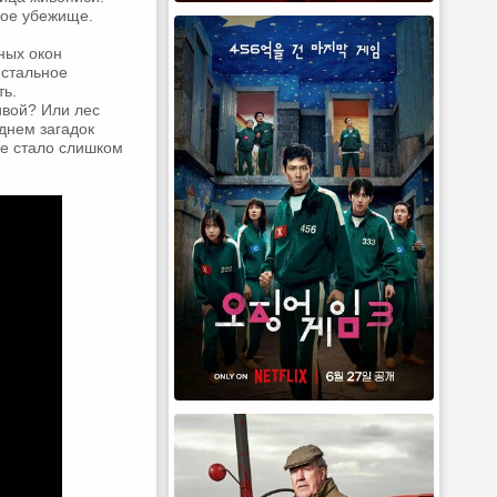
ное убежище.
ных окон
истальное
ть.
ивой? Или лес
днем загадок
не стало слишком