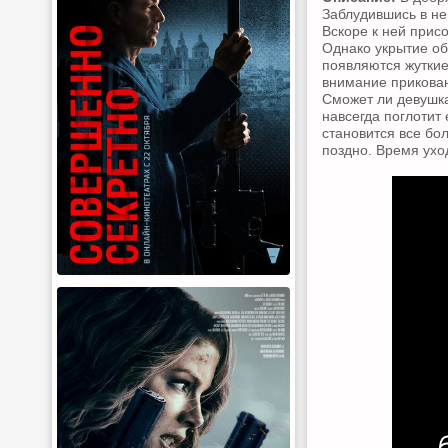
Заблудившись в не
Вскоре к ней прис
Однако укрытие об
появляются жуткие
внимание прикован
Сможет ли девушка
навсегда поглотит
становится все бо
поздно. Время уход