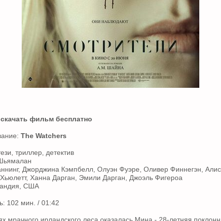
 скачать фильм бесплатно
вание:
The Watchers
ези, триллер, детектив
 Шьямалан
аннинг, Джорджина Кэмпбелл, Олуэн Фуэре, Оливер Финнегэн, Али
Хьюлетт, Ханна Дарган, Эмили Дарган, Джоэль Фигероа
ландия, США
: 102 мин. / 01:42
х мрачного ирландского леса оказалась Мина - 28-летняя поклонн