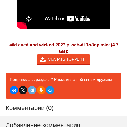
wild.eyed.and.wicked.2023.p.web-dl.1o8op.mkv (4.7
GB):
СКАЧАТЬ ТОРРЕНТ
Понравилась раздача? Расскажи о ней своим друзьям:
Комментарии (0)
Добавление комментария