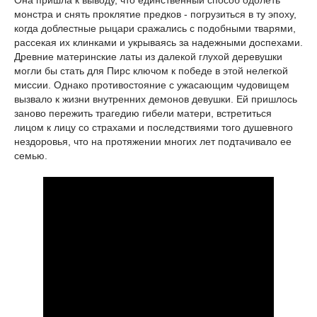
Она пришла к выводу, что единственный способ одолеть
монстра и снять проклятие предков - погрузиться в ту эпоху,
когда доблестные рыцари сражались с подобными тварями,
рассекая их клинками и укрываясь за надежными доспехами.
Древние материнские латы из далекой глухой деревушки
могли бы стать для Пирс ключом к победе в этой нелегкой
миссии. Однако противостояние с ужасающим чудовищем
вызвало к жизни внутренних демонов девушки. Ей пришлось
заново пережить трагедию гибели матери, встретиться
лицом к лицу со страхами и последствиями того душевного
нездоровья, что на протяжении многих лет подтачивало ее
семью.