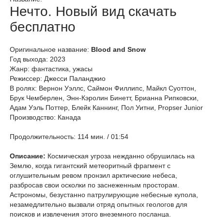
Нечто. Новый вид скачать
бесплатно
Оригинальное название:
Blood and Snow
Год выхода: 2023
Жанр: фантастика, ужасы
Режиссер: Джесси Паланджио
В ролях: Вернон Уэллс, Саймон Филлипс, Майкл Суоттон,
Брук Чемберлен, Энн-Кэролин Бинетт, Брианна Рипковски,
Адам Уэль Поттер, Блейк Каннинг, Пол Уитни, Propser Junior
Производство: Канада
Продолжительность: 114 мин. / 01:54
Описание:
Космическая угроза нежданно обрушилась на
Землю, когда гигантский метеоритный фрагмент с
оглушительным ревом пронзил арктические небеса,
разбросав свои осколки по заснеженным просторам.
Астрономы, безустанно патрулирующие небесные купола,
незамедлительно вызвали отряд опытных геологов для
поисков и извлечения этого внеземного посланца.