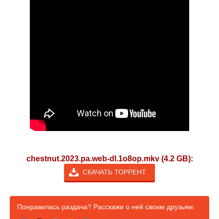
chestnut.2023.pa.web-dl.1o8op.mkv (4.2 GB):
СКАЧАТЬ ТОРРЕНТ
Понравилась раздача? Расскажи о ней своим друзьям: