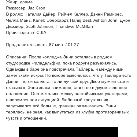
Жанр: драма
Режиссер: Jac Cron
В ролях: Наталия Дайер, Рэйчел Келлер, Дэнни Рамирес,
Челла Мань, Калеб Эберхардт, Haniq Best, Ashton John, Джон
Джезиор, Scott Johnson, Thandiwe McMillan
Производство: США
Продолжительность: 87 мин. / 01:27
Описание: После колледжа Энни осталась в родном
студгородке Филадельфии, пока подруги разъехались.
Однажды в баре она повстречала Тайлера, и между ними
замелькали искры. Но вскоре выяснилось, что у Тайлера есть
Дэнни - то ли коллега, то ли лучший друг. Двое мужчин стали
оказывать Энни знаки внимания, ставя ее в двусмысленное
положение. Она метались между настойчивыми ухажерами,
ошеломленная ситуацией. Любовный треугольник
запутывался всё больше, границы размывались. Энни
терялась, не зная, как выпутаться из клубка противоречивых
чувств и отношений.