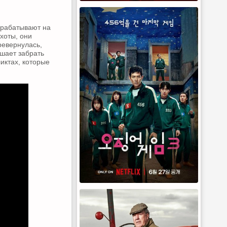
арабатывают на
хоты, они
ревернулась,
ешает забрать
иктах, которые