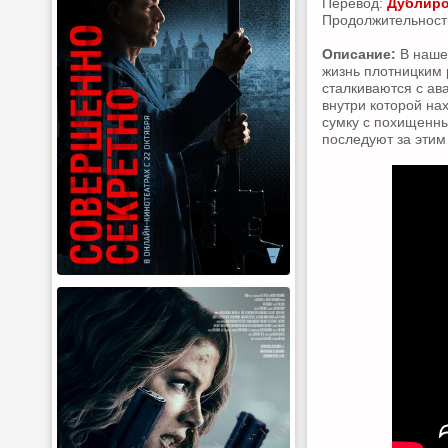
Перевод:
Дублиро
Продолжительность:
Описание:
В наше
жизнь плотницким 
сталкиваются с ав
внутри которой на
сумку с похищенны
последуют за эти