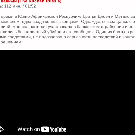
ванный (The Kitchen Russia)
 112 мин. / 01:52
 время в Южно-Африканской Республике братья Джоэл и Мэттью з
ремеслом, едва сводя концы с концами. Однажды, возвращаясь с о
арией: машина, которая участвовала в банковском ограблении и пе
ходились безжалостный убийца и его сообщник. Один из братьев р
ми средствами, не подозревая о серьезности последствий и конфл
м решением.