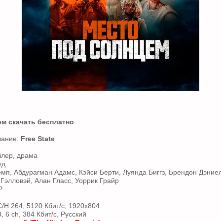
ем скачать бесплатно
вание:
Free State
ллер, драма
уд
емп, Абдурагман Адамс, Кэйси Берти, Луянда Биггз, Брендон Дэниел
 Гэлловэй, Алан Гласс, Уоррик Грайр
Р
/H.264, 5120 Кбит/с, 1920x804
 6 ch, 384 Кбит/с, Русский